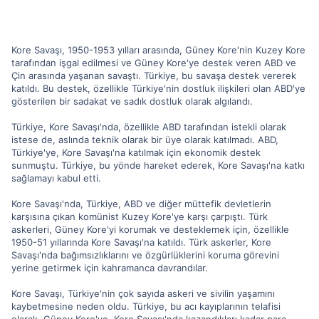
Kore Savaşı, 1950-1953 yılları arasında, Güney Kore'nin Kuzey Kore
tarafından işgal edilmesi ve Güney Kore'ye destek veren ABD ve
Çin arasında yaşanan savaştı. Türkiye, bu savaşa destek vererek
katıldı. Bu destek, özellikle Türkiye'nin dostluk ilişkileri olan ABD'ye
gösterilen bir sadakat ve sadık dostluk olarak algılandı.
Türkiye, Kore Savaşı'nda, özellikle ABD tarafından istekli olarak
istese de, aslında teknik olarak bir üye olarak katılmadı. ABD,
Türkiye'ye, Kore Savaşı'na katılmak için ekonomik destek
sunmuştu. Türkiye, bu yönde hareket ederek, Kore Savaşı'na katkı
sağlamayı kabul etti.
Kore Savaşı'nda, Türkiye, ABD ve diğer müttefik devletlerin
karşısına çıkan komünist Kuzey Kore'ye karşı çarpıştı. Türk
askerleri, Güney Kore'yi korumak ve desteklemek için, özellikle
1950-51 yıllarında Kore Savaşı'na katıldı. Türk askerler, Kore
Savaşı'nda bağımsızlıklarını ve özgürlüklerini koruma görevini
yerine getirmek için kahramanca davrandılar.
Kore Savaşı, Türkiye'nin çok sayıda askeri ve sivilin yaşamını
kaybetmesine neden oldu. Türkiye, bu acı kayıplarının telafisi
olarak, Güney Kore'ye, Kore Savaşı'nda kazandıkları kadar para