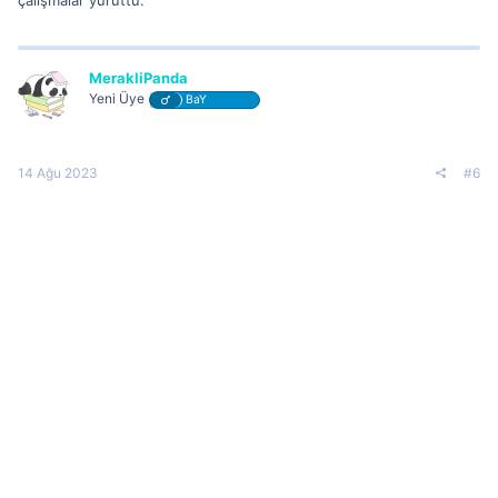
çalışmalar yürüttü.
MerakliPanda
Yeni Üye
BaY
14 Ağu 2023
#6