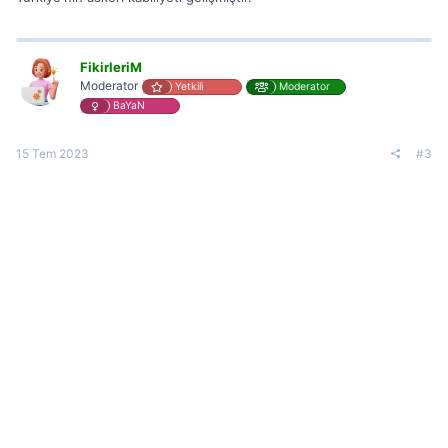
FikirleriM
Moderator
Yetkili
Moderator
BaYaN
15 Tem 2023
#3