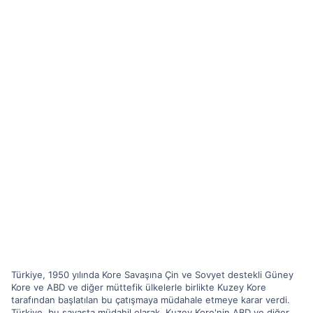
Türkiye, 1950 yılında Kore Savaşına Çin ve Sovyet destekli Güney
Kore ve ABD ve diğer müttefik ülkelerle birlikte Kuzey Kore
tarafından başlatılan bu çatışmaya müdahale etmeye karar verdi.
Türkiye, bu savaşta müdahil olarak, Kuzey Kore'nin ABD ve diğer