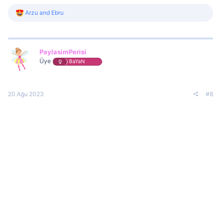
R
Arzu
and
Ebru
e
a
c
t
i
PaylasimPerisi
o
Üye
BaYaN
n
s
:
20 Ağu 2023
#8