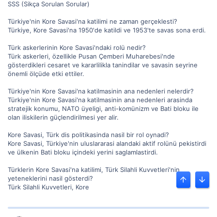
SSS (Sikça Sorulan Sorular)
Türkiye'nin Kore Savasi'na katilimi ne zaman gerçeklesti?
Türkiye, Kore Savasi'na 1950'de katildi ve 1953'te savas sona erdi.
Türk askerlerinin Kore Savasi'ndaki rolü nedir?
Türk askerleri, özellikle Pusan Çemberi Muharebesi'nde
gösterdikleri cesaret ve kararlilikla tanindilar ve savasin seyrine
önemli ölçüde etki ettiler.
Türkiye'nin Kore Savasi'na katilmasinin ana nedenleri nelerdir?
Türkiye'nin Kore Savasi'na katilmasinin ana nedenleri arasinda
stratejik konumu, NATO üyeligi, anti-komünizm ve Bati bloku ile
olan iliskilerin güçlendirilmesi yer alir.
Kore Savasi, Türk dis politikasinda nasil bir rol oynadi?
Kore Savasi, Türkiye'nin uluslararasi alandaki aktif rolünü pekistirdi
ve ülkenin Bati bloku içindeki yerini saglamlastirdi.
Türklerin Kore Savasi'na katilimi, Türk Silahli Kuvvetleri'nin
yeteneklerini nasil gösterdi?
Üst
Alt
Türk Silahli Kuvvetleri, Kore