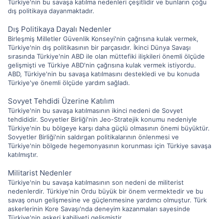
Türkiye'nin bu savaşa katılma nedenleri çeşitlidir ve bunların çoğu
dış politikaya dayanmaktadır.
Dış Politikaya Dayalı Nedenler
Birleşmiş Milletler Güvenlik Konseyi'nin çağrısına kulak vermek,
Türkiye'nin dış politikasının bir parçasıdır. İkinci Dünya Savaşı
sırasında Türkiye'nin ABD ile olan müttefiki ilişkileri önemli ölçüde
gelişmişti ve Türkiye ABD'nin çağrısına kulak vermek istiyordu.
ABD, Türkiye'nin bu savaşa katılmasını destekledi ve bu konuda
Türkiye'ye önemli ölçüde yardım sağladı.
Sovyet Tehdidi Üzerine Katılım
Türkiye'nin bu savaşa katılmasının ikinci nedeni de Sovyet
tehdididir. Sovyetler Birliği'nin Jeo-Stratejik konumu nedeniyle
Türkiye'nin bu bölgeye karşı daha güçlü olmasının önemi büyüktür.
Sovyetler Birliği'nin saldırgan politikalarının önlenmesi ve
Türkiye'nin bölgede hegemonyasının korunması için Türkiye savaşa
katılmıştır.
Militarist Nedenler
Türkiye'nin bu savaşa katılmasının son nedeni de militerist
nedenlerdir. Türkiye'nin Ordu büyük bir önem vermektedir ve bu
savaş onun gelişmesine ve güçlenmesine yardımcı olmuştur. Türk
askerlerinin Kore Savaşı'nda deneyim kazanmaları sayesinde
Türkiye'nin askeri kabiliyeti gelişmiştir.