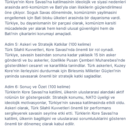
Türkiye'nin Kore Savasi'na katilmasinin ideolojik ve siyasi nedenleri
arasinda anti-komünizm ve Bati'yla olan iliskilerin güçlendirilmesi
öne çikiyor. Soguk Savas döneminde, komünizmin yayilmasini
engellemek için Bati bloku ülkeleri arasinda bir dayanisma vardi.
Türkiye, bu dayanismanin bir parçasi olarak, komünizm karsiti
mücadelede yer alarak hem kendi ulusal güvenligini hem de
Bati'nin çikarlarini korumayi amaçladi.
Adim 5: Askeri ve Stratejik Katkilar (100 kelime)
Türk Silahli Kuvvetleri, Kore Savasi'nda önemli bir rol oynadi.
Türkiye, savasin basindan sonuna kadar yaklasik 15 bin asker
gönderdi ve bu askerler, özellikle Pusan Çemberi Muharebesi'nde
gösterdikleri cesaret ve kararlilikla tanindilar. Türk askerleri, Kuzey
Kore'nin ilerleyisini durdurmak için Birlesmis Milletler Güçleri'nin
yaninda savasarak önemli bir stratejik katki sagladilar.
Adim 6: Sonuç ve Özet (100 kelime)
Türklerin Kore Savasi'na katilimi, ülkenin uluslararasi alandaki aktif
rolünün bir göstergesidir. Stratejik konumu, NATO üyeligi ve
ideolojik motivasyonlar, Türkiye'nin savasa katilmasinda etkili oldu.
Askeri olarak, Türk Silahli Kuvvetleri önemli bir performans
sergileyerek savasin seyrine etki etti. Türklerin Kore Savasi'na
katilimi, ülkenin bagliligini ve uluslararasi sorumluluklarini gösteren
önemli bir dönemeç olarak kabul edilir.