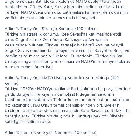
engellemek için Bati bloku ülkeleri ve NATO üyeleri tarafindan
desteklenen Güney Kore, Kuzey Kore'nin saldirisina maruz kaldi.
Türkiye, NATO üyesi olarak bu çatismalara katilarak, demokrasinin
ve Bati'nin çikarlarinin korunmasina katki sagladi.
Adim 2: Türkiye'nin Stratejik Konumu (100 kelime)
Türkiye'nin stratejik konumu, Kore Savasi'na katilmasinda etkili
oldu. Cografi olarak Orta Dogu, Kafkasya ve Avrupa'nin
kesisiminde bulunan Türkiye, stratejik bir köprü konumundaydi.
Soguk Savas döneminde, Türkiye'nin komsulari Sovyetler Birligi ve
komünist rejimlere sahip ülkelerdi. Bu nedenle, Türkiye'nin Bati
blokuyla saglam iliskiler içinde olmasi ve NATO'nun bir üyesi olarak
hareket etmesi önemliydi.
Adim 3: Türkiye'nin NATO Üyeligi ve Ittifak Sorumlulugu (100
kelime)
Türkiye, 1952'de NATO'ya katilarak Bati blokunun bir parçasi haline
geldi. Bu üyelik, Türkiye'nin demokratik degerleri savunma
taahhüdünü pekistirdi ve Türk ordusunu modernlestirme sürecine
hiz kazandirdi. NATO'nun temel prensiplerinden biri, üyelerin
birbirlerine askeri destek saglamalaridir. Kore Savasi, bu ittifakin bir
geregi olarak, Türkiye'nin de içinde bulundugu pek çok ülkenin
katildigi bir çatisma oldu.
Adim 4: Ideolojik ve Siyasi Nedenler (100 kelime)