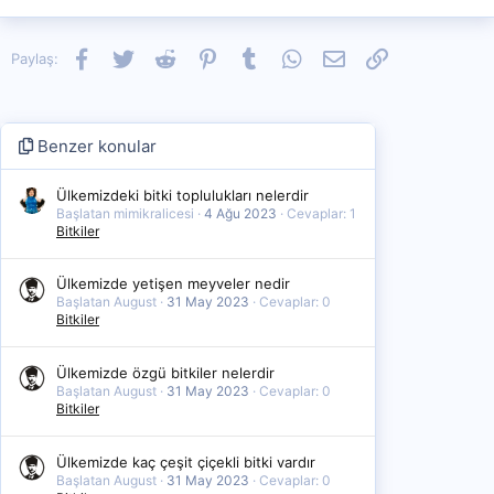
Facebook
Twitter
Reddit
Pinterest
Tumblr
WhatsApp
E-posta
Link
Paylaş:
Benzer konular
Ülkemizdeki bitki toplulukları nelerdir
Başlatan mimikralicesi
4 Ağu 2023
Cevaplar: 1
Bitkiler
Ülkemizde yetişen meyveler nedir
Başlatan August
31 May 2023
Cevaplar: 0
Bitkiler
Ülkemizde özgü bitkiler nelerdir
Başlatan August
31 May 2023
Cevaplar: 0
Bitkiler
Ülkemizde kaç çeşit çiçekli bitki vardır
Başlatan August
31 May 2023
Cevaplar: 0