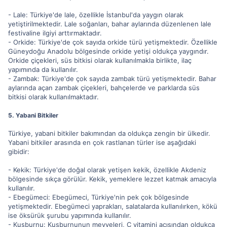
- Lale: Türkiye'de lale, özellikle İstanbul'da yaygın olarak
yetiştirilmektedir. Lale soğanları, bahar aylarında düzenlenen lale
festivaline ilgiyi arttırmaktadır.
- Orkide: Türkiye'de çok sayıda orkide türü yetişmektedir. Özellikle
Güneydoğu Anadolu bölgesinde orkide yetişi oldukça yaygındır.
Orkide çiçekleri, süs bitkisi olarak kullanılmakla birlikte, ilaç
yapımında da kullanılır.
- Zambak: Türkiye'de çok sayıda zambak türü yetişmektedir. Bahar
aylarında açan zambak çiçekleri, bahçelerde ve parklarda süs
bitkisi olarak kullanılmaktadır.
5. Yabani Bitkiler
Türkiye, yabani bitkiler bakımından da oldukça zengin bir ülkedir.
Yabani bitkiler arasında en çok rastlanan türler ise aşağıdaki
gibidir:
- Kekik: Türkiye'de doğal olarak yetişen kekik, özellikle Akdeniz
bölgesinde sıkça görülür. Kekik, yemeklere lezzet katmak amacıyla
kullanılır.
- Ebegümeci: Ebegümeci, Türkiye'nin pek çok bölgesinde
yetişmektedir. Ebegümeci yaprakları, salatalarda kullanılırken, kökü
ise öksürük şurubu yapımında kullanılır.
- Kuşburnu: Kuşburnunun meyveleri, C vitamini açısından oldukça