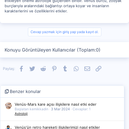
etkileyen önemli astrolojik güçlerden biridir. Venüs burcu, zodyak
burçlarıyla aralarındaki bağlantıyı ortaya koyar ve insanların
karakterlerini ve özelliklerini etkiler.
Cevap yazmak için giriş yap yada kayıt ol.
Konuyu Görüntüleyen Kullanıcılar (Toplam:0)
Facebook
Twitter
Reddit
Pinterest
Tumblr
WhatsApp
E-posta
Link
Paylaş:
Benzer konular
Venüs-Mars kare açısı ilişkilere nasıl etki eder
Başlatan kemikkadin
3 Mar 2024
Cevaplar: 1
Astroloji
Venüs'ün retro hareketi ilişkilerimizi nasıl etkiler