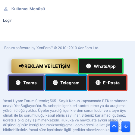
Kullanıcı Menüsü
Login
Forum software by XenForo™
© 2010-2019 XenForo Ltd.
🟢
📢 REKLAM VE İLETIŞIM
WhatsApp
🟣
🔵
🔴
Teams
Telegram
E-Posta
Yasal Uyarı: Forum Sitemiz; 5651 Sayılı Kanun kapsamında BTK tarafından
onaylı Yer Sağlayıcı'dır. Bu sebeple içerikleri kontrol etme ya da araştırma
yükümlülüğü yoktur. Üyeler yazdığı içeriklerden sorumludur ve siteye üye
olmak ile bu sorumluluğu kabul etmiş sayılırlar. Sitemiz kar amacı gütmez,
ücretsiz bilgi paylaşım merkezidir. Hukuka ve mevzuata aykırı olduğunu
düşündüğünüz içeriği
forumhizmeti@gmail.com
adresi ile iletişime geçerek
Üst
Alt
bildirebilirsiniz. Yasal süre içerisinde ilgili içerikler sitemizden kaldırılacaktır.