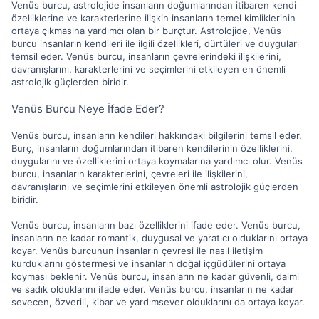
Venüs burcu, astrolojide insanların doğumlarından itibaren kendi
özelliklerine ve karakterlerine ilişkin insanların temel kimliklerinin
ortaya çıkmasına yardımcı olan bir burçtur. Astrolojide, Venüs
burcu insanların kendileri ile ilgili özellikleri, dürtüleri ve duyguları
temsil eder. Venüs burcu, insanların çevrelerindeki ilişkilerini,
davranışlarını, karakterlerini ve seçimlerini etkileyen en önemli
astrolojik güçlerden biridir.
Venüs Burcu Neye İfade Eder?
Venüs burcu, insanların kendileri hakkındaki bilgilerini temsil eder.
Burç, insanların doğumlarından itibaren kendilerinin özelliklerini,
duygularını ve özelliklerini ortaya koymalarına yardımcı olur. Venüs
burcu, insanların karakterlerini, çevreleri ile ilişkilerini,
davranışlarını ve seçimlerini etkileyen önemli astrolojik güçlerden
biridir.
Venüs burcu, insanların bazı özelliklerini ifade eder. Venüs burcu,
insanların ne kadar romantik, duygusal ve yaratıcı olduklarını ortaya
koyar. Venüs burcunun insanların çevresi ile nasıl iletişim
kurduklarını göstermesi ve insanların doğal içgüdülerini ortaya
koyması beklenir. Venüs burcu, insanların ne kadar güvenli, daimi
ve sadık olduklarını ifade eder. Venüs burcu, insanların ne kadar
sevecen, özverili, kibar ve yardımsever olduklarını da ortaya koyar.