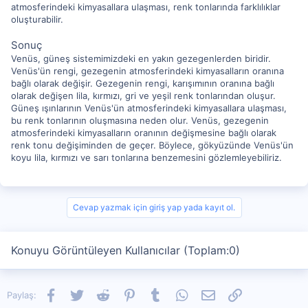
atmosferindeki kimyasallara ulaşması, renk tonlarında farklılıklar
oluşturabilir.
Sonuç
Venüs, güneş sistemimizdeki en yakın gezegenlerden biridir.
Venüs'ün rengi, gezegenin atmosferindeki kimyasalların oranına
bağlı olarak değişir. Gezegenin rengi, karışımının oranına bağlı
olarak değişen lila, kırmızı, gri ve yeşil renk tonlarından oluşur.
Güneş ışınlarının Venüs'ün atmosferindeki kimyasallara ulaşması,
bu renk tonlarının oluşmasına neden olur. Venüs, gezegenin
atmosferindeki kimyasalların oranının değişmesine bağlı olarak
renk tonu değişiminden de geçer. Böylece, gökyüzünde Venüs'ün
koyu lila, kırmızı ve sarı tonlarına benzemesini gözlemleyebiliriz.
Cevap yazmak için giriş yap yada kayıt ol.
Konuyu Görüntüleyen Kullanıcılar (Toplam:0)
Facebook
Twitter
Reddit
Pinterest
Tumblr
WhatsApp
E-posta
Link
Paylaş: