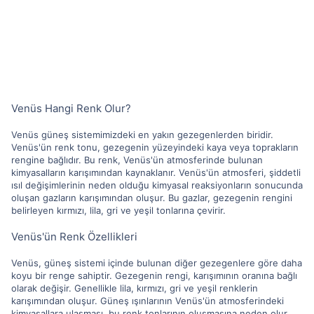
Venüs Hangi Renk Olur?
Venüs güneş sistemimizdeki en yakın gezegenlerden biridir.
Venüs'ün renk tonu, gezegenin yüzeyindeki kaya veya toprakların
rengine bağlıdır. Bu renk, Venüs'ün atmosferinde bulunan
kimyasalların karışımından kaynaklanır. Venüs'ün atmosferi, şiddetli
ısıl değişimlerinin neden olduğu kimyasal reaksiyonların sonucunda
oluşan gazların karışımından oluşur. Bu gazlar, gezegenin rengini
belirleyen kırmızı, lila, gri ve yeşil tonlarına çevirir.
Venüs'ün Renk Özellikleri
Venüs, güneş sistemi içinde bulunan diğer gezegenlere göre daha
koyu bir renge sahiptir. Gezegenin rengi, karışımının oranına bağlı
olarak değişir. Genellikle lila, kırmızı, gri ve yeşil renklerin
karışımından oluşur. Güneş ışınlarının Venüs'ün atmosferindeki
kimyasallara ulaşması, bu renk tonlarının oluşmasına neden olur.