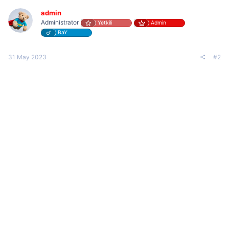
admin
Administrator
Yetkili
Admin
BaY
31 May 2023
#2