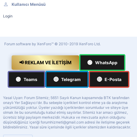
Kullanıcı Menüsü
Login
Forum software by XenForo™
© 2010-2019 XenForo Ltd.
🟢
📢 REKLAM VE İLETIŞIM
WhatsApp
🟣
🔵
🔴
Teams
Telegram
E-Posta
Yasal Uyarı: Forum Sitemiz; 5651 Sayılı Kanun kapsamında BTK tarafından
onaylı Yer Sağlayıcı'dır. Bu sebeple içerikleri kontrol etme ya da araştırma
yükümlülüğü yoktur. Üyeler yazdığı içeriklerden sorumludur ve siteye üye
olmak ile bu sorumluluğu kabul etmiş sayılırlar. Sitemiz kar amacı gütmez,
ücretsiz bilgi paylaşım merkezidir. Hukuka ve mevzuata aykırı olduğunu
düşündüğünüz içeriği
forumhizmeti@gmail.com
adresi ile iletişime geçerek
bildirebilirsiniz. Yasal süre içerisinde ilgili içerikler sitemizden kaldırılacaktır.