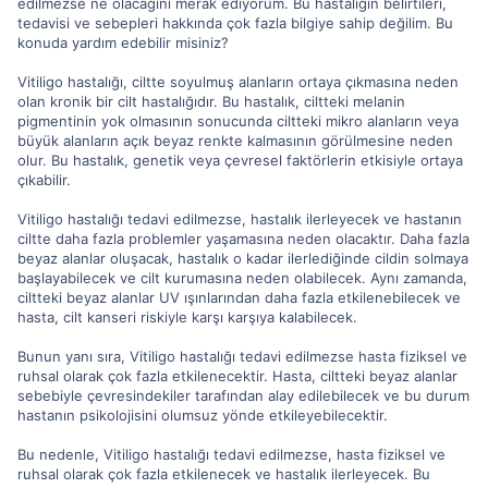
edilmezse ne olacağını merak ediyorum. Bu hastalığın belirtileri,
tedavisi ve sebepleri hakkında çok fazla bilgiye sahip değilim. Bu
konuda yardım edebilir misiniz?
Vitiligo hastalığı, ciltte soyulmuş alanların ortaya çıkmasına neden
olan kronik bir cilt hastalığıdır. Bu hastalık, ciltteki melanin
pigmentinin yok olmasının sonucunda ciltteki mikro alanların veya
büyük alanların açık beyaz renkte kalmasının görülmesine neden
olur. Bu hastalık, genetik veya çevresel faktörlerin etkisiyle ortaya
çıkabilir.
Vitiligo hastalığı tedavi edilmezse, hastalık ilerleyecek ve hastanın
ciltte daha fazla problemler yaşamasına neden olacaktır. Daha fazla
beyaz alanlar oluşacak, hastalık o kadar ilerlediğinde cildin solmaya
başlayabilecek ve cilt kurumasına neden olabilecek. Aynı zamanda,
ciltteki beyaz alanlar UV ışınlarından daha fazla etkilenebilecek ve
hasta, cilt kanseri riskiyle karşı karşıya kalabilecek.
Bunun yanı sıra, Vitiligo hastalığı tedavi edilmezse hasta fiziksel ve
ruhsal olarak çok fazla etkilenecektir. Hasta, ciltteki beyaz alanlar
sebebiyle çevresindekiler tarafından alay edilebilecek ve bu durum
hastanın psikolojisini olumsuz yönde etkileyebilecektir.
Bu nedenle, Vitiligo hastalığı tedavi edilmezse, hasta fiziksel ve
ruhsal olarak çok fazla etkilenecek ve hastalık ilerleyecek. Bu