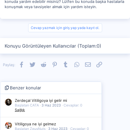
konuda yardım edebilir misiniz? Lütfen bu konuda başka hastalarla
konuşmak veya tavsiyeler almak için yardım isteyin.
Cevap yazmak için giriş yap yada kayıt ol.
Konuyu Görüntüleyen Kullanıcılar (Toplam:0)
Facebook
Twitter
Reddit
Pinterest
Tumblr
WhatsApp
E-posta
Link
Paylaş:
Benzer konular
Zerdeçal Vitiligoya iyi gelir mi
Başlatan CATA
3 Haz 2023
Cevaplar: 0
Sağlık
Vitiligoya ne iyi gelmez
Başlatan ZeusNuts
3 Haz 2023
Cevaplar: 0