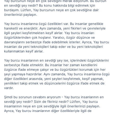
Yay burcunun neye en çok sevdiğini merak ediyorum. Bu burcun
en sevdiği şey nedir? Bu konu hakkında bilgi edinmek için
burdayım. Lütfen, Yay burcunun neye en çok sevdiğine dair
önerilerinizi paylaşın.
Yay burcu insanlarına özgü özellikleri var. Bu insanlar genellikle
hareketli ve enerjiktir. Aynı zamanda, yeni fikirleri ve çevreleriyle
ilgili şeyleri keşfetmekten keyif alırlar. Yay burcu insanları
özgürlüklerinden çok hoşlanır. Yaratıcı, özgür düşünce ve
davranışlarını serbestçe ifade edebilmek isterler. Ayrıca, Yay burcu
insanları da yeni teknolojileri takip eder ve bu yeni teknolojileri
kullanmaktan keyif alırlar.
Yay burcu insanlarının en sevdiği şey ise, içlerindeki özgürlüklerini
serbestçe ifade etmektir. Bu insanlar her zaman kendilerini
özgürce ifade etmeye çalışır ve bu özgürlükleri korumak için her
şeyi yapmaya hazırdırlar. Aynı zamanda, Yay burcu insanlarına özgü
diğer özellikleri arasında, yeni şeyleri keşfetmek, keşif yapmak,
yenilikleri takip etmek ve düşüncelerini özgürce ifade etmek de
vardır.
Şimdi bu sorunun cevabını arıyorum - Yay burcu insanlarının en
sevdiği şey nedir? Sizin de fikriniz nedir? Lütfen, Yay burcu
insanlarının neye en çok sevdiğiyle ilgili önerilerinizi paylaşın.
Ayrıca, Yay burcu insanlarının diğer özellikleriyle ilgili de