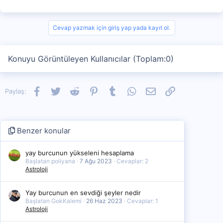
Cevap yazmak için giriş yap yada kayıt ol.
Konuyu Görüntüleyen Kullanıcılar (Toplam:0)
Facebook
Twitter
Reddit
Pinterest
Tumblr
WhatsApp
E-posta
Link
Paylaş:
Benzer konular
yay burcunun yükseleni hesaplama
Başlatan poliyana
7 Ağu 2023
Cevaplar: 2
Astroloji
Yay burcunun en sevdiği şeyler nedir
Başlatan GokKalemi
26 Haz 2023
Cevaplar: 1
Astroloji