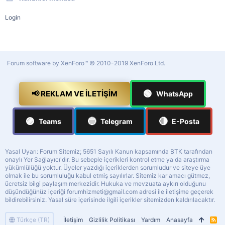
Login
Forum software by XenForo™
© 2010-2019 XenForo Ltd.
🟢
📢 REKLAM VE İLETIŞIM
WhatsApp
🟣
🔵
🔴
Teams
Telegram
E-Posta
Yasal Uyarı: Forum Sitemiz; 5651 Sayılı Kanun kapsamında BTK tarafından
onaylı Yer Sağlayıcı'dır. Bu sebeple içerikleri kontrol etme ya da araştırma
yükümlülüğü yoktur. Üyeler yazdığı içeriklerden sorumludur ve siteye üye
olmak ile bu sorumluluğu kabul etmiş sayılırlar. Sitemiz kar amacı gütmez,
ücretsiz bilgi paylaşım merkezidir. Hukuka ve mevzuata aykırı olduğunu
düşündüğünüz içeriği
forumhizmeti@gmail.com
adresi ile iletişime geçerek
bildirebilirsiniz. Yasal süre içerisinde ilgili içerikler sitemizden kaldırılacaktır.
Türkçe (TR)
İletişim
Gizlilik Politikası
Yardım
Anasayfa
R