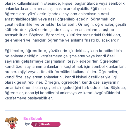
olarak kullanılmasının ötesinde, kişisel bağlantılarda veya sembolik
anlamlarda anlamının anlaşılmasını arzulayabilir. Eğitimciler,
öğrencilere, yüzüklerin içindeki sayıların anlamlarının nasıl
araştırılabileceğini veya nasıl öğrenilebileceğini öğretmek için
çeşitli etkinlikler ve örnekler kullanabilir. Örneğin, öğrenciler, çeşitli
kültürlerdeki yüzüklerin içindeki sayıların anlamlarını araştırıp
tartışabilirler. Böylece, öğrenciler, kültürler arasındaki farklılıkları,
gelenekleri ve inançları öğrenme ve anlama fırsatı bulacaklardır.
Eğitimciler, öğrencilere, yüzüklerin içindeki sayıların kendileri için
ne anlama geldiğini keşfetmeye çalışmalarını veya kendi özel
sayılarını geliştirmeye çalışmalarını teşvik edebilirler. Öğrenciler,
kendi özel sayılarının anlamlarını keşfetmek için sembolik anlamları,
numerolojiyi veya aritmetik formülleri kullanabilirler. Öğrenciler,
kendi özel sayılarının anlamlarını, kendi kişisel özellikleriyle ilgili
olarak geliştirebilirler. Örneğin, öğrenciler, kendi özel sayılarının
onlar için önemli olan şeyleri simgelediğini fark edebilirler. Böylece,
öğrenciler, daha iyi kendilerini anlamaya ve kendi özgünlüklerini
keşfetmeye başlayabilirler.
BezBebek
Üye
BaYaN