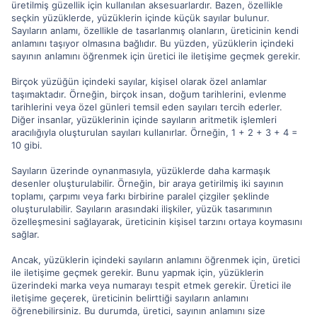
üretilmiş güzellik için kullanılan aksesuarlardır. Bazen, özellikle
seçkin yüzüklerde, yüzüklerin içinde küçük sayılar bulunur.
Sayıların anlamı, özellikle de tasarlanmış olanların, üreticinin kendi
anlamını taşıyor olmasına bağlıdır. Bu yüzden, yüzüklerin içindeki
sayının anlamını öğrenmek için üretici ile iletişime geçmek gerekir.
Birçok yüzüğün içindeki sayılar, kişisel olarak özel anlamlar
taşımaktadır. Örneğin, birçok insan, doğum tarihlerini, evlenme
tarihlerini veya özel günleri temsil eden sayıları tercih ederler.
Diğer insanlar, yüzüklerinin içinde sayıların aritmetik işlemleri
aracılığıyla oluşturulan sayıları kullanırlar. Örneğin, 1 + 2 + 3 + 4 =
10 gibi.
Sayıların üzerinde oynanmasıyla, yüzüklerde daha karmaşık
desenler oluşturulabilir. Örneğin, bir araya getirilmiş iki sayının
toplamı, çarpımı veya farkı birbirine paralel çizgiler şeklinde
oluşturulabilir. Sayıların arasındaki ilişkiler, yüzük tasarımının
özelleşmesini sağlayarak, üreticinin kişisel tarzını ortaya koymasını
sağlar.
Ancak, yüzüklerin içindeki sayıların anlamını öğrenmek için, üretici
ile iletişime geçmek gerekir. Bunu yapmak için, yüzüklerin
üzerindeki marka veya numarayı tespit etmek gerekir. Üretici ile
iletişime geçerek, üreticinin belirttiği sayıların anlamını
öğrenebilirsiniz. Bu durumda, üretici, sayının anlamını size