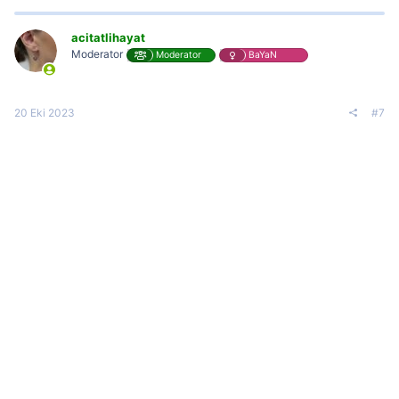
acitatlihayat
Moderator
Moderator
BaYaN
20 Eki 2023
#7