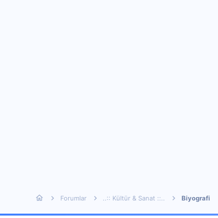
Forumlar
..:: Kültür & Sanat ::..
Biyografi