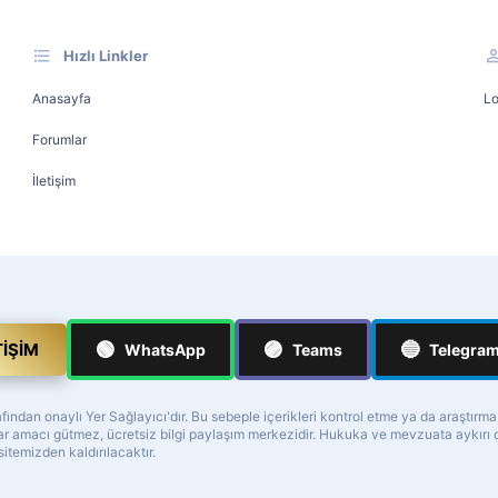
Hızlı Linkler
Anasayfa
Lo
Forumlar
İletişim
🟢
🟣
🔵
TIŞIM
WhatsApp
Teams
Telegra
ndan onaylı Yer Sağlayıcı'dır. Bu sebeple içerikleri kontrol etme ya da araştırm
z kar amacı gütmez, ücretsiz bilgi paylaşım merkezidir. Hukuka ve mevzuata aykır
 sitemizden kaldırılacaktır.