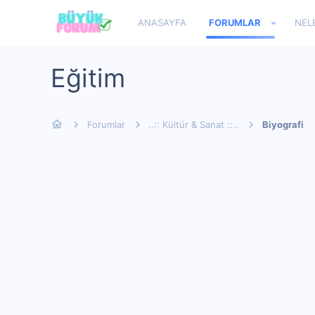
ANASAYFA
FORUMLAR
NEL
Eğitim
Forumlar
..:: Kültür & Sanat ::..
Biyografi