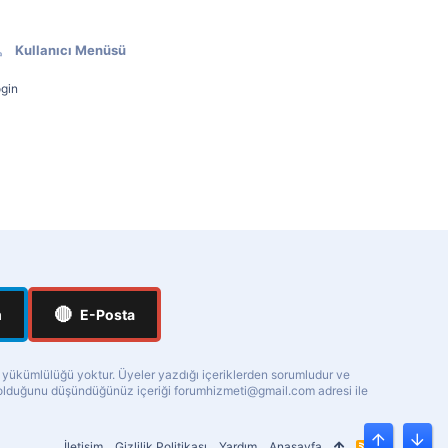
Kullanıcı Menüsü
gin
🔴
m
E-Posta
a yükümlülüğü yoktur. Üyeler yazdığı içeriklerden sorumludur ve
ı olduğunu düşündüğünüz içeriği
forumhizmeti@gmail.com
adresi ile
İletişim
Gizlilik Politikası
Yardım
Anasayfa
R