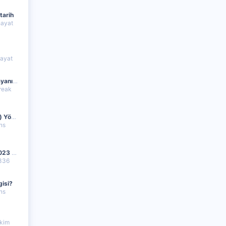
tarih
hayat
hayat
Korozyon depreme dayanıklı mı
reak
Çoklu Domain (Bridge) Yönlendirmelerinde Google Botlarını ve Trafiği Kayıpsız Aktarma (Algoritma Tavsiyesi?)
ns
Genel Seçim Anketi 2023 ne zaman
336
gisi?
ns
zkim