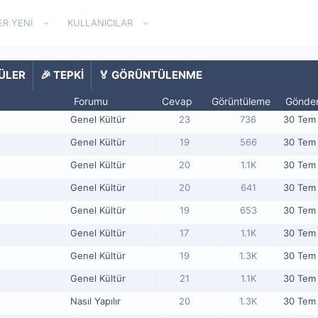
ER YENI
KULLANICILAR
PÜLER
🎉 TEPKI
🏅 GÖRÜNTÜLENME
Forumu
Cevap
Görüntüleme
Gönde
Genel Kültür
23
736
30 Tem 2
Genel Kültür
19
566
30 Tem 2
Genel Kültür
20
1.1K
30 Tem 2
Genel Kültür
20
641
30 Tem 2
Genel Kültür
19
653
30 Tem 2
Genel Kültür
17
1.1K
30 Tem 2
Genel Kültür
19
1.3K
30 Tem 2
Genel Kültür
21
1.1K
30 Tem 2
Nasıl Yapılır
20
1.3K
30 Tem 2