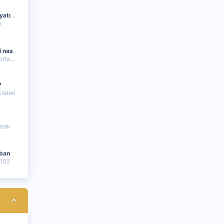
Maho G - “Zazaki”: Hayatın Tozundan Doğan Bir Albüm
n
Bir futbolcunun değeri nasıl hesaplanır
takal
?
releri
reak
oban
102