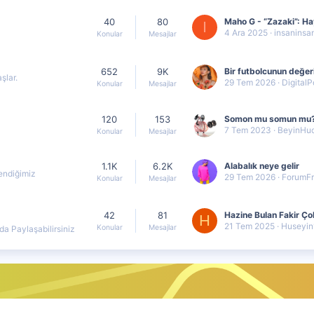
40
80
I
4 Ara 2025
insaninsa
Konular
Mesajlar
652
9K
şlar.
29 Tem 2026
DigitalPor
Konular
Mesajlar
120
153
Somon mu somun mu
7 Tem 2023
BeyinHuc
Konular
Mesajlar
1.1K
6.2K
Alabalık neye gelir
lendiğimiz
29 Tem 2026
ForumF
Konular
Mesajlar
42
81
Hazine Bulan Fakir Ç
H
21 Tem 2025
Huseyin
Konular
Mesajlar
a Paylaşabilirsiniz