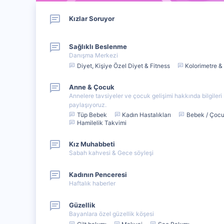
Kızlar Soruyor
Sağlıklı Beslenme
Danışma Merkezi
Diyet, Kişiye Özel Diyet & Fitness
Kolorimetre & 
Anne & Çocuk
Annelere tavsiyeler ve çocuk gelişimi hakkında bilgiler
paylaşıyoruz.
Tüp Bebek
Kadın Hastalıkları
Bebek / Çoc
Hamilelik Takvimi
Kız Muhabbeti
Sabah kahvesi & Gece söyleşi
Kadının Penceresi
Haftalık haberler
Güzellik
Bayanlara özel güzellik köşesi