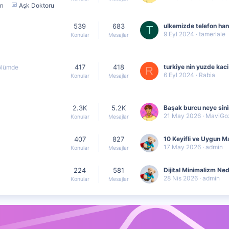
rı
Aşk Doktoru
539
683
T
9 Eyl 2024
tamerlale
Konular
Mesajlar
417
418
bölümde
R
6 Eyl 2024
Rabia
Konular
Mesajlar
2.3K
5.2K
Başak burcu neye sinir
21 May 2026
MaviGoz
Konular
Mesajlar
407
827
17 May 2026
admin
Konular
Mesajlar
224
581
28 Nis 2026
admin
Konular
Mesajlar