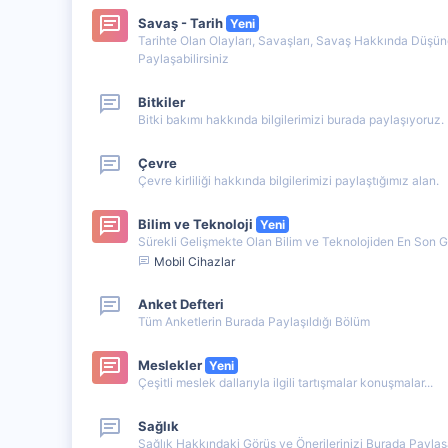
Savaş - Tarih
Yeni
Tarihte Olan Olayları, Savaşları, Savaş Hakkında Düşünc
Paylaşabilirsiniz
Bitkiler
Bitki bakımı hakkında bilgilerimizi burada paylaşıyoruz.
Çevre
Çevre kirliliği hakkında bilgilerimizi paylaştığımız alan.
Bilim ve Teknoloji
Yeni
Sürekli Gelişmekte Olan Bilim ve Teknolojiden En Son Ge
Mobil Cihazlar
Anket Defteri
Tüm Anketlerin Burada Paylaşıldığı Bölüm
Meslekler
Yeni
Çeşitli meslek dallarıyla ilgili tartışmalar konuşmalar...
Sağlık
Sağlık Hakkındaki Görüş ve Önerilerinizi Burada Paylaşa