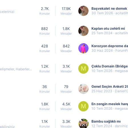
2.7K
17.9K
Başvekalet ne demek 
elerinizi
30 Tem 2026
acitatli
Konular
Mesajlar
882
1.8K
Kaplan otu zehirli mi
25 Tem 2024
acitatli
Konular
Mesajlar
428
842
30 Haz 2024
ForumF
Konular
Mesajlar
1.2K
3.1K
M
lişmeler, Haberler...
10 Tem 2026
megasa
Konular
Mesajlar
36
79
25 Haz 2023
Daniel1
Konular
Mesajlar
1.8K
4.5K
En zengin meslek han
M
10 Tem 2026
megasa
Konular
Mesajlar
1.1K
3.3K
Bambu sağlıklı mı
12 Tem 2024
darvini
Konular
Mesajlar
bilirsiniz