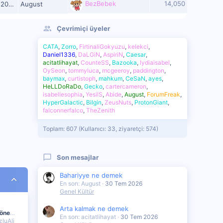
BezBebek
14,050
026
August
Çevrimiçi üyeler
CATA
Zorro
FirtinaliGokyuzu
kelekci
Daniel1336
DaLGiN
AspiriN
Caesar
acitatlihayat
CounteSS
Bazooka
lydiaisabel
OySeon
tommyluca
mcgeeroy
paddington
baymax
curtistoph
mahkum
CeSaN
ayes
HeLLDoRaDo
Gecko
cartercameron
isabellesophia
YesilS
Abide
August
ForumFreak
HyperGalactic
Bilgin
ZeusNuts
ProtonGiant
falconnerfalco
TheZenith
Toplam: 607 (Kullanıcı: 33, ziyaretçi: 574)
Son mesajlar
Bahariyye ne demek
En son: August
30 Tem 2026
Genel Kültür
Arta kalmak ne demek
Akrabalık bağı neden önemli
En son: acitatlihayat
30 Tem 2026
luAli