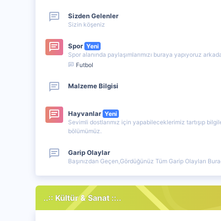
Sizden Gelenler
Sizin köşeniz
Spor
Yeni
Spor alanında paylaşımlarımızı buraya yapıyoruz arkada
Futbol
Malzeme Bilgisi
Hayvanlar
Yeni
Sevimli dostlarımız için yapabileceklerimiz tartışıp bilgi
bölümümüz.
Garip Olaylar
Başınızdan Geçen,Gördüğünüz Tüm Garip Olayları Burad
..:: Kültür & Sanat ::..