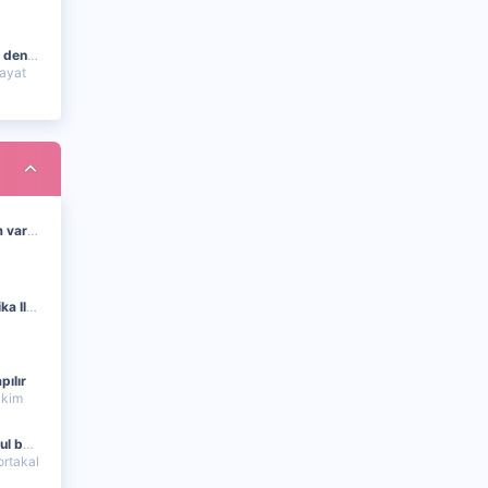
Eski moda kıyafete ne denir
hayat
japonya da kac donem var ?
E-Devlet Onaylı Sertifika Ile Işe Girilir Mi
pılır
zkim
Türkiye'de güncel buzul bulunur mu
ortakal