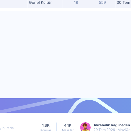
Genel Kültür
18
559
30 Tem 2
1.8K
4.1K
ey burada
29 Tem 2026
MaviGoz
Konular
Mesajlar