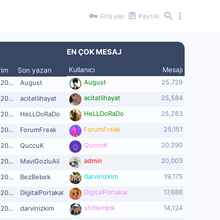
Giriş yap
Kayıt ol
EN ÇOK MESAJ
Kullanıcı
Mesajı
rim
Son yazan
August
25,729
026
August
acitatlihayat
25,584
026
acitatlihayat
HeLLDoRaDo
25,283
026
HeLLDoRaDo
ForumFreak
25,151
026
ForumFreak
QuccuK
20,290
026
QuccuK
Q
admin
20,003
026
MaviGozluAli
darvinizkim
19,175
026
BezBebek
DigitalPortakal
17,686
026
DigitalPortakal
shitlembik
14,124
026
darvinizkim