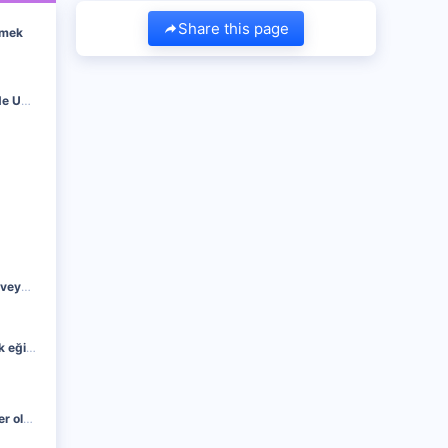
Share this page
emek
Doğal Antibiyotik: Evde Udi Hindi Yağı ve Bal Karışımı Nasıl Yapılır? Faydaları Nelerdir?
En son izlediğiniz film veya dizi nedir ?
Kadınların cinsel sağlık eğitimi alabileceği programları nasıl destekleyebiliriz ?
Cilt bakım setinde neler olur ?