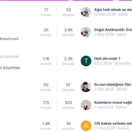
17
33
Ağız tadı olmak ne d
10 Mar 2024
admin
Konular
Mesajlar
2K
3.6K
2 May 2026
admin
Konular
Mesajlar
Kolorictveli
i bu bölümde
1.1K
2.2K
fikih din midir ?
T
9 Eyl 2024
tamerlale
Konular
Mesajlar
uk Büyütmek
50
97
17 Eki 2024
SEFER
Konular
Mesajlar
172
333
7 Ağu 2024
Elifnur
Konular
Mesajlar
1.4K
3K
A
11 Haz 2026
Ayssu1
Konular
Mesajlar