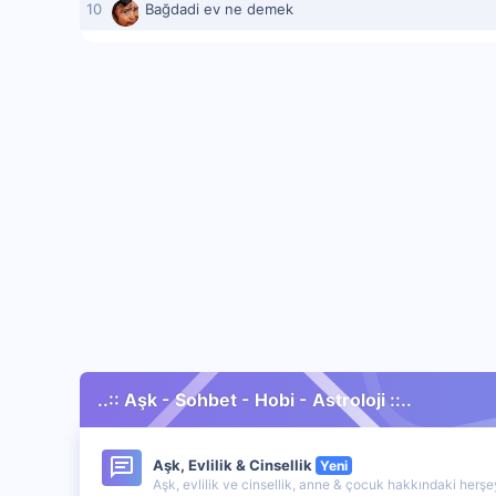
Bağdadi ev ne demek
..:: Aşk - Sohbet - Hobi - Astroloji ::..
Aşk, Evlilik & Cinsellik
Yeni
Aşk, evlilik ve cinsellik, anne & çocuk hakkındaki herş