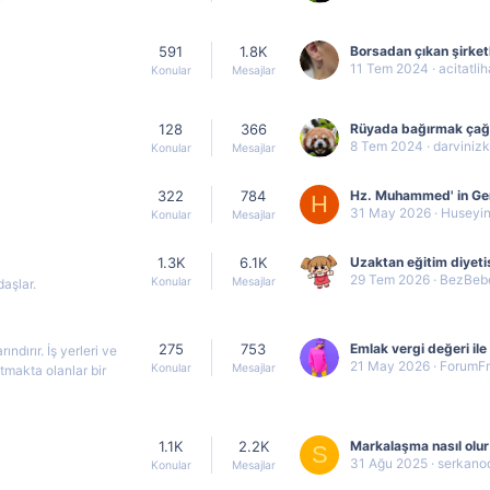
591
1.8K
11 Tem 2024
acitatli
Konular
Mesajlar
128
366
8 Tem 2024
darviniz
Konular
Mesajlar
322
784
H
31 May 2026
Huseyi
Konular
Mesajlar
1.3K
6.1K
29 Tem 2026
BezBeb
Konular
Mesajlar
aşlar.
275
753
ndırır. İş yerleri ve
21 May 2026
ForumF
Konular
Mesajlar
atmakta olanlar bir
1.1K
2.2K
Markalaşma nasıl olur
S
31 Ağu 2025
serkano
Konular
Mesajlar