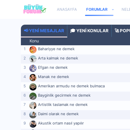
ANASAYFA
FORUMLAR
NEL
📢 YENI MESAJLAR
🎓 YENI KONULAR
🚀 PO
Konu
Bahariyye ne demek
Arta kalmak ne demek
Efgan ne demek
Manak ne demek
Amerikan armudu ne demek bulmaca
Bayginlik gecirmek ne demek
Artistlik taslamak ne demek
Daimi olarak ne demek
Akustik ortam nasıl yapılır