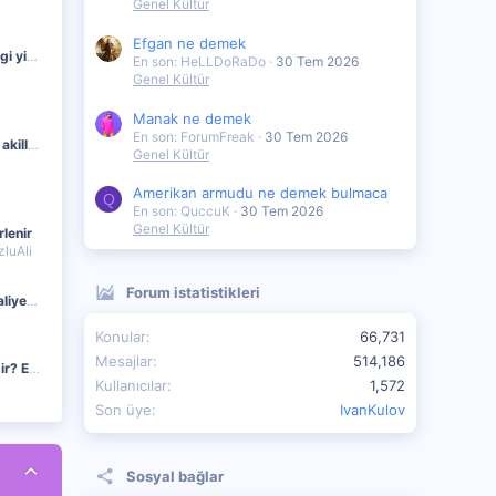
Genel Kültür
Efgan ne demek
ulkemizde telefon hangi yilda kullanilmistir ?
En son: HeLLDoRaDo
30 Tem 2026
Genel Kültür
Manak ne demek
En son: ForumFreak
30 Tem 2026
turkiye nin yuzde kaci akilli telefon kullaniyor ?
Genel Kültür
Amerikan armudu ne demek bulmaca
Q
En son: QuccuK
30 Tem 2026
Genel Kültür
lenir
luAli
Forum istatistikleri
10 Keyifli ve Uygun Maliyetli Hobi Önerisi
Konular
66,731
Mesajlar
514,186
Dijital Minimalizm Nedir? Ekran Bağımlılığından Kurtulmanın 5 Etkili Yolu
Kullanıcılar
1,572
Son üye
IvanKulov
Sosyal bağlar