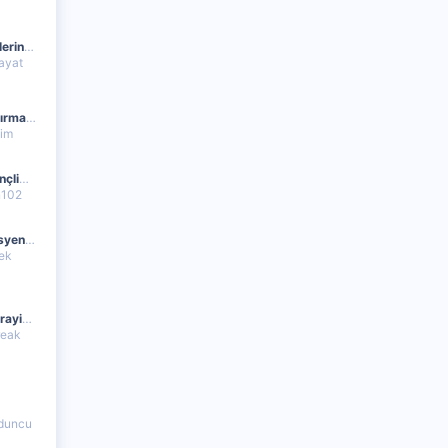
Borsadan çıkan şirketlerin hisseleri ne olacak
hayat
Rüyada bağırmak çağırmak ne anlama gelir
kim
Hz. Muhammed' in Gençliği: Tuzak
n102
Uzaktan eğitim diyetisyenlik var mı
ek
Emlak vergi değeri ile rayiç bedel aynı mı
reak
duncu