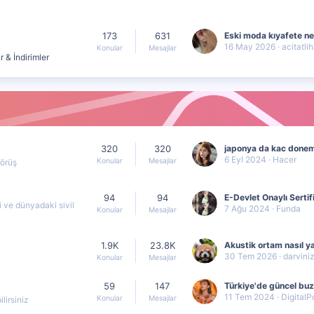
173
631
16 May 2026
acitatli
Konular
Mesajlar
 & İndirimler
320
320
6 Eyl 2024
Hacer
Konular
Mesajlar
görüş
94
94
i ve dünyadaki sivil
7 Ağu 2024
Funda
Konular
Mesajlar
1.9K
23.8K
Akustik ortam nasıl ya
30 Tem 2026
darvini
Konular
Mesajlar
59
147
11 Tem 2024
DigitalP
Konular
Mesajlar
lirsiniz