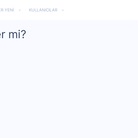
ER YENI
KULLANICILAR
er mi?