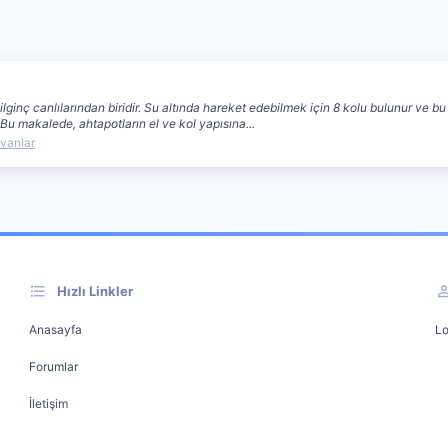
n ilginç canlılarından biridir. Su altında hareket edebilmek için 8 kolu bulunur ve
 Bu makalede, ahtapotların el ve kol yapısına...
vanlar
Hızlı Linkler
Anasayfa
Lo
Forumlar
İletişim