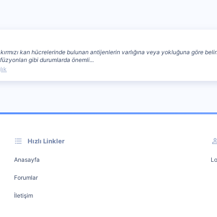
ırmızı kan hücrelerinde bulunan antijenlerin varlığına veya yokluğuna göre belirlene
füzyonları gibi durumlarda önemli...
lık
Hızlı Linkler
Anasayfa
Lo
Forumlar
İletişim