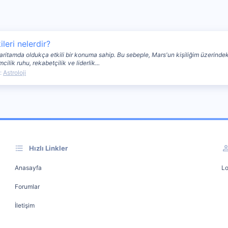
leri nelerdir?
amda oldukça etkili bir konuma sahip. Bu sebeple, Mars'un kişiliğim üzerindeki e
mcilik ruhu, rekabetçilik ve liderlik...
:
Astroloji
Hızlı Linkler
Anasayfa
Lo
Forumlar
İletişim