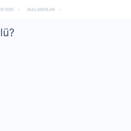
ER YENI
KULLANICILAR
lü?