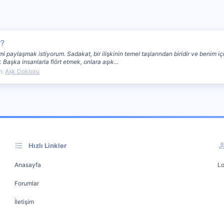
r?
paylaşmak istiyorum. Sadakat, bir ilişkinin temel taşlarından biridir ve benim iç
. Başka insanlarla flört etmek, onlara aşık...
m:
Aşk Doktoru
Hızlı Linkler
Anasayfa
Lo
Forumlar
İletişim