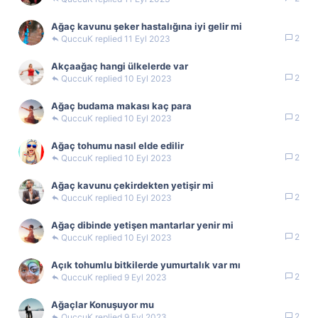
Ağaç kavunu şeker hastalığına iyi gelir mi
2
QuccuK
11 Eyl 2023
Akçaağaç hangi ülkelerde var
2
QuccuK
10 Eyl 2023
Ağaç budama makası kaç para
2
QuccuK
10 Eyl 2023
Ağaç tohumu nasıl elde edilir
2
QuccuK
10 Eyl 2023
Ağaç kavunu çekirdekten yetişir mi
2
QuccuK
10 Eyl 2023
Ağaç dibinde yetişen mantarlar yenir mi
2
QuccuK
10 Eyl 2023
Açık tohumlu bitkilerde yumurtalık var mı
2
QuccuK
9 Eyl 2023
Ağaçlar Konuşuyor mu
2
QuccuK
9 Eyl 2023