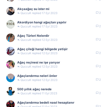
Akçaağaç su ister mi
2
QuccuK
17 Eyl 2023
Akordiyon hangi ağaçtan yapılır
2
QuccuK
17 Eyl 2023
Ağaç Türleri Nelerdir
2
QuccuK
12 Eyl 2023
Ağaç çileği hangi bölgede yetişir
2
QuccuK
12 Eyl 2023
Ağaç reçinesi ne işe yarıyor
2
QuccuK
12 Eyl 2023
Ağaçlandırma neleri önler
2
QuccuK
12 Eyl 2023
500 yıllık ağaç nerede
2
QuccuK
11 Eyl 2023
Ağaçlandırma bedeli nasıl hesaplanır
2
QuccuK
11 Eyl 2023