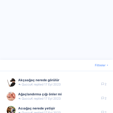
Filtreler
Akçaağaç nerede görülür
2
QuccuK
17 Eyl 2023
Ağaçlandırma çığı önler mi
2
QuccuK
17 Eyl 2023
Acıağaç nerede yetişir
2
QuccuK
17 Eyl 2023