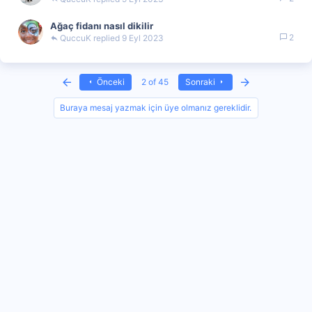
Ağaç fidanı nasıl dikilir
2
QuccuK
9 Eyl 2023
First
Last
Önceki
2 of 45
Sonraki
Buraya mesaj yazmak için üye olmanız gereklidir.