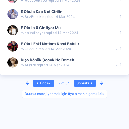
1
HeLLDoRaDo
14 Mar 2024
E Okula Kaç Not Girilir
1
BezBebek
14 Mar 2024
E Okula 0 Giriliyor Mu
1
acitatlihayat
14 Mar 2024
E Okul Eski Notlara Nasıl Bakılır
1
QuccuK
14 Mar 2024
Dışa Dönük Çocuk Ne Demek
1
August
14 Mar 2024
First
Last
Önceki
2 of 54
Sonraki
Buraya mesaj yazmak için üye olmanız gereklidir.