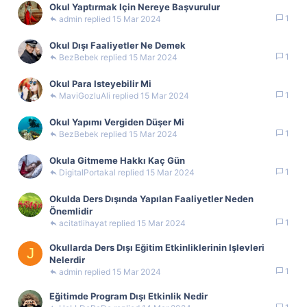
Okul Yaptırmak Için Nereye Başvurulur
1
admin
15 Mar 2024
Okul Dışı Faaliyetler Ne Demek
1
BezBebek
15 Mar 2024
Okul Para Isteyebilir Mi
1
MaviGozluAli
15 Mar 2024
Okul Yapımı Vergiden Düşer Mi
1
BezBebek
15 Mar 2024
Okula Gitmeme Hakkı Kaç Gün
1
DigitalPortakal
15 Mar 2024
Okulda Ders Dışında Yapılan Faaliyetler Neden
Önemlidir
1
acitatlihayat
15 Mar 2024
Okullarda Ders Dışı Eğitim Etkinliklerinin Işlevleri
J
Nelerdir
1
admin
15 Mar 2024
Eğitimde Program Dışı Etkinlik Nedir