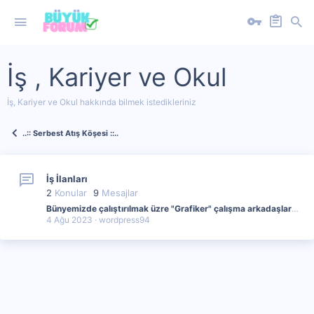
İş , Kariyer ve Okul
İş, Kariyer ve Okul hakkında bilmek istedikleriniz
..:: Serbest Atış Köşesi ::..
İş İlanları
2
Konular
9
Mesajlar
Bünyemizde çalıştırılmak üzre "Grafiker" çalışma arkadaşları arıyoruz!
4 Ağu 2023
wordpress94