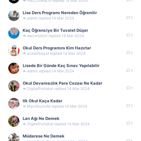
1
HeLLDoRaDo
14 Mar 2024
Lise Ders Programı Nereden Öğrenilir
1
admin
14 Mar 2024
Kaç Öğrenciye Bir Tuvalet Düşer
1
darvinizkim
14 Mar 2024
Okul Ders Programını Kim Hazırlar
1
acitatlihayat
14 Mar 2024
Lisede Bir Günde Kaç Sınav Yapılabilir
1
admin
14 Mar 2024
Okul Devamsızlık Para Cezası Ne Kadar
1
DigitalPortakal
14 Mar 2024
Ilk Okul Kaça Kadar
1
MaviGozluAli
14 Mar 2024
Lan Ağı Ne Demek
1
DigitalPortakal
14 Mar 2024
Müdarese Ne Demek