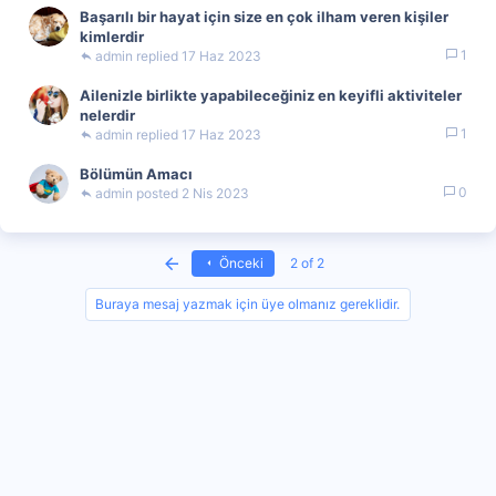
Başarılı bir hayat için size en çok ilham veren kişiler
kimlerdir
1
admin
17 Haz 2023
Ailenizle birlikte yapabileceğiniz en keyifli aktiviteler
nelerdir
1
admin
17 Haz 2023
Bölümün Amacı
0
admin
2 Nis 2023
First
Önceki
2 of 2
Buraya mesaj yazmak için üye olmanız gereklidir.