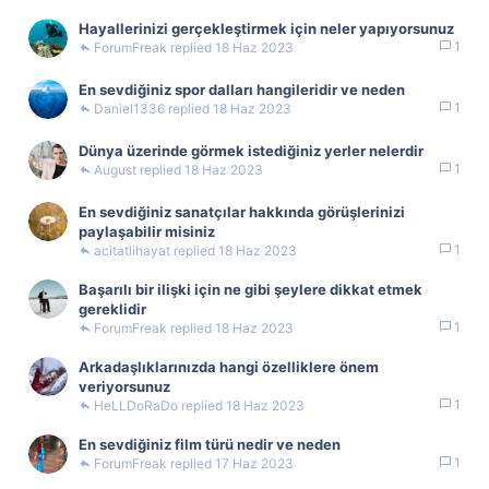
Hayallerinizi gerçekleştirmek için neler yapıyorsunuz
1
ForumFreak
18 Haz 2023
En sevdiğiniz spor dalları hangileridir ve neden
1
Daniel1336
18 Haz 2023
Dünya üzerinde görmek istediğiniz yerler nelerdir
1
August
18 Haz 2023
En sevdiğiniz sanatçılar hakkında görüşlerinizi
paylaşabilir misiniz
1
acitatlihayat
18 Haz 2023
Başarılı bir ilişki için ne gibi şeylere dikkat etmek
gereklidir
1
ForumFreak
18 Haz 2023
Arkadaşlıklarınızda hangi özelliklere önem
veriyorsunuz
1
HeLLDoRaDo
18 Haz 2023
En sevdiğiniz film türü nedir ve neden
1
ForumFreak
17 Haz 2023