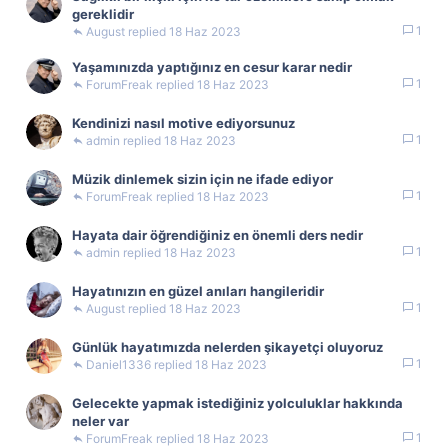
gereklidir
1
August
18 Haz 2023
Yaşamınızda yaptığınız en cesur karar nedir
1
ForumFreak
18 Haz 2023
Kendinizi nasıl motive ediyorsunuz
1
admin
18 Haz 2023
Müzik dinlemek sizin için ne ifade ediyor
1
ForumFreak
18 Haz 2023
Hayata dair öğrendiğiniz en önemli ders nedir
1
admin
18 Haz 2023
Hayatınızın en güzel anıları hangileridir
1
August
18 Haz 2023
Günlük hayatımızda nelerden şikayetçi oluyoruz
1
Daniel1336
18 Haz 2023
Gelecekte yapmak istediğiniz yolculuklar hakkında
neler var
1
ForumFreak
18 Haz 2023