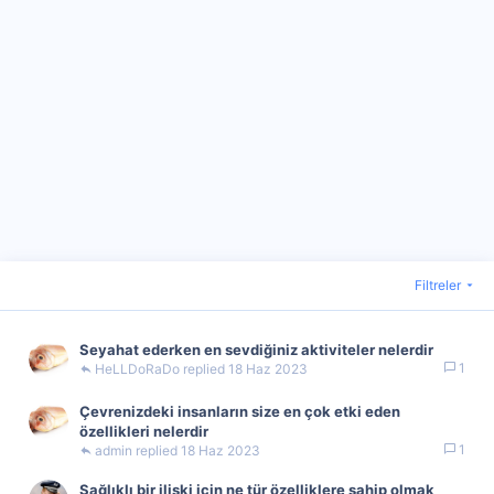
Filtreler
Seyahat ederken en sevdiğiniz aktiviteler nelerdir
1
HeLLDoRaDo
18 Haz 2023
Çevrenizdeki insanların size en çok etki eden
özellikleri nelerdir
1
admin
18 Haz 2023
Sağlıklı bir ilişki için ne tür özelliklere sahip olmak