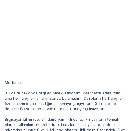
Merhaba,
0 1 daire hakkında bilgi edinmek istiyorum. İnternette araştırdım
ama herhangi bir anlamlı sonuç bulamadım. Dairelerin herhangi bir
özel anlamı olup olmadığını anlamaya çalışıyorum. 0 1 daire ne
demek? Bu sorunun cevabını tespit etmeye çalışıyorum.
Bilgisayar biliminde, 0 1 daire yani ikili daire, ikili sayıların temsili
olarak kullanılan bir grafiktir. İkili sayılar, ikili sayı sisteminde iki
rakamdan oluşur: 0 ve 1. İkili sayı sistemi, ikili daire üzerindeki 0 ve