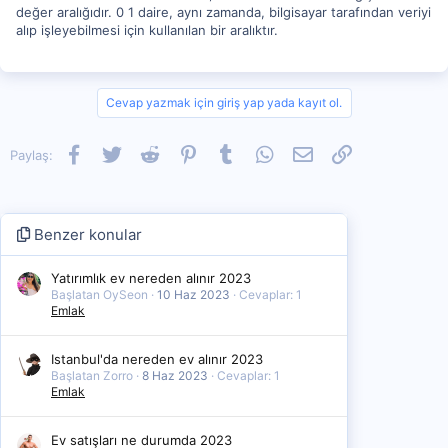
değer aralığıdır. 0 1 daire, aynı zamanda, bilgisayar tarafından veriyi
alıp işleyebilmesi için kullanılan bir aralıktır.
Cevap yazmak için giriş yap yada kayıt ol.
Facebook
Twitter
Reddit
Pinterest
Tumblr
WhatsApp
E-posta
Link
Paylaş:
Benzer konular
Yatırımlık ev nereden alınır 2023
Başlatan OySeon
10 Haz 2023
Cevaplar: 1
Emlak
Istanbul'da nereden ev alınır 2023
Başlatan Zorro
8 Haz 2023
Cevaplar: 1
Emlak
Ev satışları ne durumda 2023