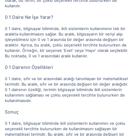
olarak, bu terim, bir çoklu seçenekli tercihte bulunurken de
kullanılır.
0 1 Daire Ne İşe Yarar?
0 1 daire, bilgisayar biliminde, ikili sistemlerin kullanımının tek bir
aralıkta kullanılmasını sağlar. Bu aralık, bilgisayarın bir veriyi alıp
işleyebilmesi için 0 ve 1 arasında bir değer arasında değişen bir
aralıktır. Ayrıca, bu aralık, çoklu seçenekli tercihte bulunurken de
kullanılır. Örneğin, bir seçenek 'Evet' veya 'Hayır' olarak seçilebilir.
Bu noktada, 0 ve 1 arasındaki aralık kullanılır.
0 1 Dairenın Özellikleri
0 1 daire, sıfır ve bir arasındaki aralığı tanımlayan bir matematiksel
terimdir. Bu aralık, sıfır ve bir arasında değişen bir değer aralığıdır.
0 1 dairenın özelliği, terimin bilgisayar biliminde ikili sistemlerin
kullanımını sağlaması ve çoklu seçenekli tercihte bulunurken de
kullanılmasıdır.
Sonuç
0 1 daire, bilgisayar biliminde ikili sistemlerin kullanımını ve çoklu
seçenekli tercihte bulunurken de kullanılmasını sağlayan bir
matematiksel terimdir. Bu aralık, sıfır ve bir arasında değişen bir