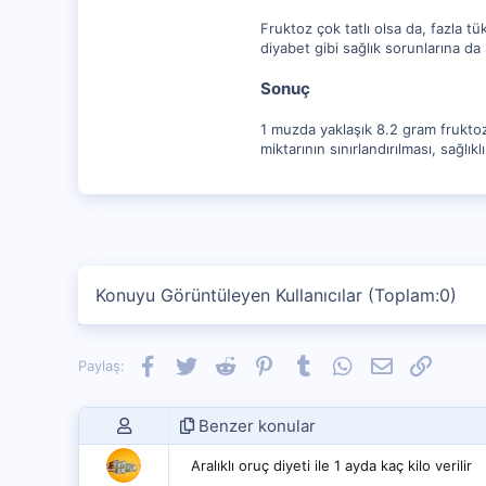
Fruktoz çok tatlı olsa da, fazla tük
diyabet gibi sağlık sorunlarına da
Sonuç
1 muzda yaklaşık 8.2 gram fruktoz b
miktarının sınırlandırılması, sağlı
Konuyu Görüntüleyen Kullanıcılar (Toplam:0)
Facebook
Twitter
Reddit
Pinterest
Tumblr
WhatsApp
E-posta
Link
Paylaş:
Benzer konular
Aralıklı oruç diyeti ile 1 ayda kaç kilo verilir