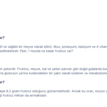
ar?
i ve sağlıklı bir meyve olarak bilinir. Muz, potasyum, kalsiyum ve A vitami
edilmektedir. Peki, 1 muzda ne kadar fruktoz var?
 bir şekerdir. Fruktoz, meyve, bal ve şeker pancarı gibi doğal gıdalarda 
tta glukozun yerine kullanılabilen bir yakıt olarak kullanılır ve metabolizma
ar?
klaşık 8.2 gram fruktoz olduğunu göstermektedir. Ancak bu oran, muzun 
i fruktoz miktarı da artmaktadır.