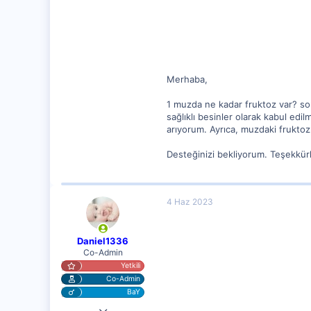
62
Merhaba,
1 muzda ne kadar fruktoz var? soru
sağlıklı besinler olarak kabul ed
arıyorum. Ayrıca, muzdaki fruktoz
Desteğinizi bekliyorum. Teşekkürl
4 Haz 2023
Daniel1336
Co-Admin
Yetkili
Co-Admin
BaY
4 Nis 2023