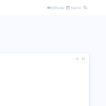
Giriş yap
Kayıt ol
#1