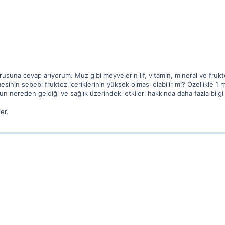
suna cevap arıyorum. Muz gibi meyvelerin lif, vitamin, mineral ve fruktoz
ilmesinin sebebi fruktoz içeriklerinin yüksek olması olabilir mi? Özellik
un nereden geldiği ve sağlık üzerindeki etkileri hakkında daha fazla bilg
er.