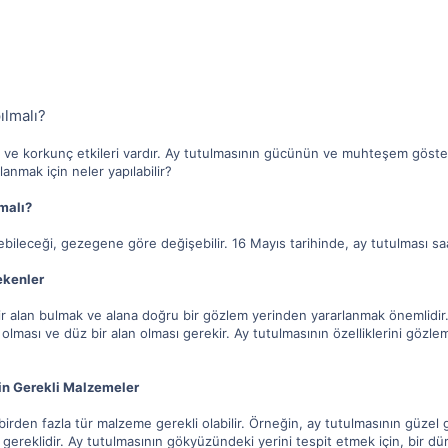
ılmalı?
 ve korkunç etkileri vardır. Ay tutulmasının gücünün ve muhteşem göster
anmak için neler yapılabilir?
malı?
bileceği, gezegene göre değişebilir. 16 Mayıs tarihinde, ay tutulması s
ekenler
bir alan bulmak ve alana doğru bir gözlem yerinden yararlanmak önemlidir.
ması ve düz bir alan olması gerekir. Ay tutulmasının özelliklerini gözlem
in Gerekli Malzemeler
irden fazla tür malzeme gerekli olabilir. Örneğin, ay tutulmasının güzel gö
 gereklidir. Ay tutulmasının gökyüzündeki yerini tespit etmek için, bir d