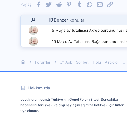
Facebook
Twitter
Reddit
Pinterest
Tumblr
WhatsApp
E-posta
Link
Paylaş:
Benzer konular
5 Mayıs ay tutulması Akrep burcunu nasıl e
16 Mayıs Ay Tutulması Boğa burcunu nasıl 
Forumlar
..:: Aşk - Sohbet - Hobi - Astroloji ::..
Hakkımızda
buyukforum.com.tr Türkiye'nin Genel Forum Sitesi. Sondakika
haberlerini tartışmak ve bilgi paylaşım ağımıza katılmak için lütfen
üye olunuz.