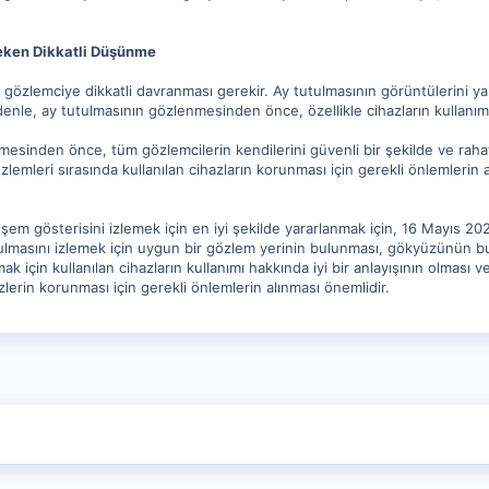
reken Dikkatli Düşünme
 gözlemciye dikkatli davranması gerekir. Ay tutulmasının görüntülerini yakal
denle, ay tutulmasının gözlenmesinden önce, özellikle cihazların kullanımı 
mesinden önce, tüm gözlemcilerin kendilerini güvenli bir şekilde ve rahat
özlemleri sırasında kullanılan cihazların korunması için gerekli önlemlerin
m gösterisini izlemek için en iyi şekilde yararlanmak için, 16 Mayıs 20
ulmasını izlemek için uygun bir gözlem yerinin bulunması, gökyüzünün bul
k için kullanılan cihazların kullanımı hakkında iyi bir anlayışının olması v
zlerin korunması için gerekli önlemlerin alınması önemlidir.