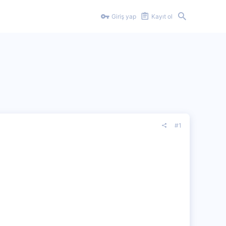
Giriş yap
Kayıt ol
#1