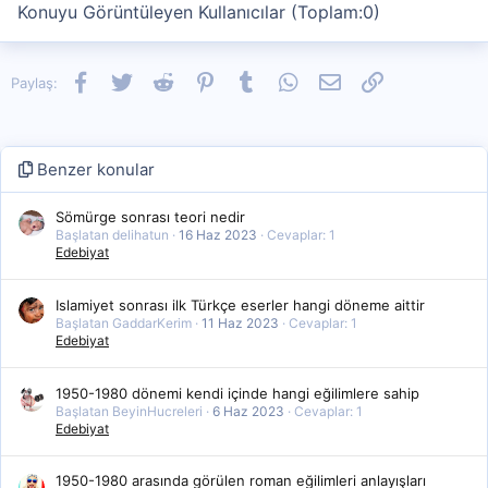
Konuyu Görüntüleyen Kullanıcılar (Toplam:0)
Facebook
Twitter
Reddit
Pinterest
Tumblr
WhatsApp
E-posta
Link
Paylaş:
Benzer konular
Sömürge sonrası teori nedir
Başlatan delihatun
16 Haz 2023
Cevaplar: 1
Edebiyat
Islamiyet sonrası ilk Türkçe eserler hangi döneme aittir
Başlatan GaddarKerim
11 Haz 2023
Cevaplar: 1
Edebiyat
1950-1980 dönemi kendi içinde hangi eğilimlere sahip
Başlatan BeyinHucreleri
6 Haz 2023
Cevaplar: 1
Edebiyat
1950-1980 arasında görülen roman eğilimleri anlayışları