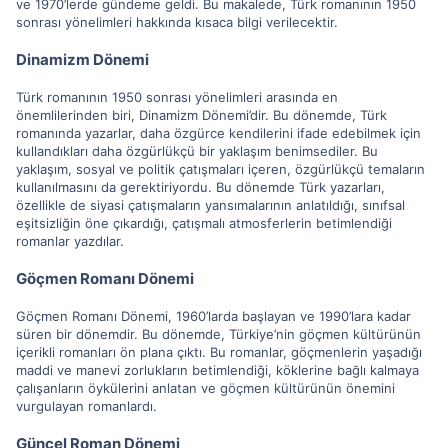
ve 1970’lerde gündeme geldi. Bu makalede, Türk romanının 1950
sonrası yönelimleri hakkında kısaca bilgi verilecektir.
Dinamizm Dönemi
Türk romanının 1950 sonrası yönelimleri arasında en
önemlilerinden biri, Dinamizm Dönemi’dir. Bu dönemde, Türk
romanında yazarlar, daha özgürce kendilerini ifade edebilmek için
kullandıkları daha özgürlükçü bir yaklaşım benimsediler. Bu
yaklaşım, sosyal ve politik çatışmaları içeren, özgürlükçü temaların
kullanılmasını da gerektiriyordu. Bu dönemde Türk yazarları,
özellikle de siyasi çatışmaların yansımalarının anlatıldığı, sınıfsal
eşitsizliğin öne çıkardığı, çatışmalı atmosferlerin betimlendiği
romanlar yazdılar.
Göçmen Romanı Dönemi
Göçmen Romanı Dönemi, 1960’larda başlayan ve 1990’lara kadar
süren bir dönemdir. Bu dönemde, Türkiye’nin göçmen kültürünün
içerikli romanları ön plana çıktı. Bu romanlar, göçmenlerin yaşadığı
maddi ve manevi zorlukların betimlendiği, köklerine bağlı kalmaya
çalışanların öykülerini anlatan ve göçmen kültürünün önemini
vurgulayan romanlardı.
Güncel Roman Dönemi