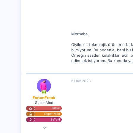
2
Merhaba,
Giyilebilir teknolojik ürünlerin f
bilmiyorum. Bu nedenle, beni bu ko
Örneğin saatler, kulaklıklar, akıllı
edinmek istiyorum. Bu konuda yar
6 Haz 2023
ForumFreak
Super Mod
Yetkili
Super Mod
BaYaN
2 Nis 2023