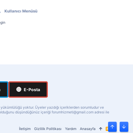
Kullanıcı Menüsü
gin
🔴
m
E-Posta
a yükümlülüğü yoktur. Üyeler yazdığı içeriklerden sorumludur ve
ı olduğunu düşündüğünüz içeriği
forumhizmeti@gmail.com
adresi ile
İletişim
Gizlilik Politikası
Yardım
Anasayfa
R
Üst
Alt
S