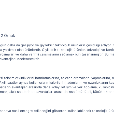
: 2 Örnek
aha da gelişiyor ve giyilebilir teknolojik ürünlerin çeşitliliği artıyor. Giy
ya yardımcı olan ürünlerdir. Giyilebilir teknolojik ürünler, teknoloji ve kon
rcamaları ve daha verimli çalışmalarını sağlamak için tasarlanmıştır. Bu ma
avantajları incelenecektir.
ikleri takvim etkinliklerini hatırlatmalarına, telefon aramalarını yapmalarına
Akıllı saatler ayrıca kullanıcıların kalorilerini, adımlarını ve uzunlukları
saatlerin avantajları arasında daha kolay iletişim ve veri toplama, kullanıcın
 Ancak, akıllı saatlerin dezavantajları arasında kısa ömürlü pil, küçük ekran
 modaya nasıl entegre edileceğini gösteren kullanılabilecek teknolojik ürünle