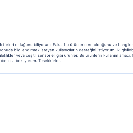
arklı türleri olduğunu biliyorum. Fakat bu ürünlerin ne olduğunu ve hangil
nuda bilgilendirmek isteyen kullanıcıların desteğini istiyorum. İki giyile
 bileklikler veya çeşitli sensörler gibi ürünler. Bu ürünlerin kullanım amacı, 
dımınızı bekliyorum. Teşekkürler.