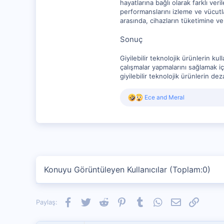
hayatlarına bağlı olarak farklı veri
performanslarını izleme ve vücutla
arasında, cihazların tüketimine ve p
Sonuç
Giyilebilir teknolojik ürünlerin ku
çalışmalar yapmalarını sağlamak için
giyilebilir teknolojik ürünlerin d
R
Ece
and
Meral
e
a
c
t
i
o
n
s
Konuyu Görüntüleyen Kullanıcılar (Toplam:0)
:
Facebook
Twitter
Reddit
Pinterest
Tumblr
WhatsApp
E-posta
Link
Paylaş: