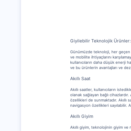
25,151
1,247
112
Giyilebilir Teknolojik Ürünler
Günümüzde teknoloji, her geçen gün d
ve mobilite ihtiyaçlarını karşılama
kullanıcıların daha düşük enerji ha
ve bu ürünlerin avantajları ve dez
Akıllı Saat
Akıllı saatler, kullanıcıların isted
olanak sağlayan bağlı cihazlardır. 
özellikleri de sunmaktadır. Akıllı 
navigasyon özellikleri sayılabilir.
Akıllı Giyim
Akıllı giyim, teknolojinin giyim ve