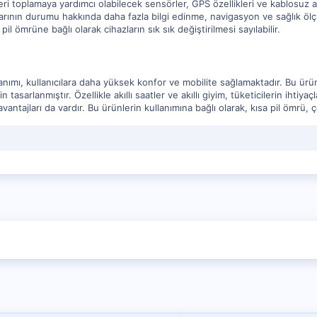
leri toplamaya yardımcı olabilecek sensörler, GPS özellikleri ve kablosuz ağla
rının durumu hakkında daha fazla bilgi edinme, navigasyon ve sağlık ölçümle
il ömrüne bağlı olarak cihazların sık sık değiştirilmesi sayılabilir.
llanımı, kullanıcılara daha yüksek konfor ve mobilite sağlamaktadır. Bu ürünl
 tasarlanmıştır. Özellikle akıllı saatler ve akıllı giyim, tüketicilerin ihtiya
ezavantajları da vardır. Bu ürünlerin kullanımına bağlı olarak, kısa pil ömr