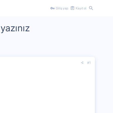
Giriş yap
Kayıt ol
 yazınız
#1