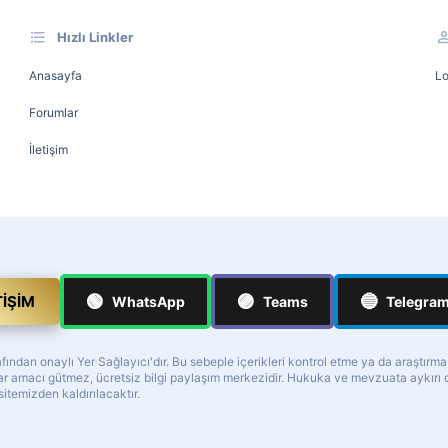
Hızlı Linkler
Anasayfa
Lo
Forumlar
İletişim
🟢
🟣
🔵
TIŞIM
WhatsApp
Teams
Telegra
ndan onaylı Yer Sağlayıcı'dır. Bu sebeple içerikleri kontrol etme ya da araştırm
z kar amacı gütmez, ücretsiz bilgi paylaşım merkezidir. Hukuka ve mevzuata aykır
 sitemizden kaldırılacaktır.