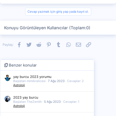
Cevap yazmak için giriş yap yada kayıt ol.
Konuyu Görüntüleyen Kullanıcılar (Toplam:0)
Facebook
Twitter
Reddit
Pinterest
Tumblr
WhatsApp
E-posta
Link
Paylaş:
Benzer konular
yay burcu 2023 yorumu
Başlatan mimikralicesi
7 Ağu 2023
Cevaplar: 2
Astroloji
2023 yay burcu
Başlatan TheZenith
5 Ağu 2023
Cevaplar: 1
Astroloji