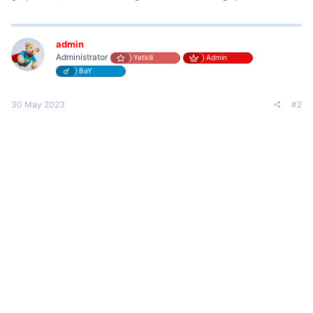
admin
Administrator
Yetkili
Admin
BaY
30 May 2023
#2