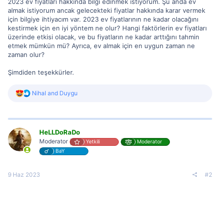
2023 ev fiyatları hakkında bilgi edinmek istiyorum. Şu anda ev
almak istiyorum ancak gelecekteki fiyatlar hakkında karar vermek
için bilgiye ihtiyacım var. 2023 ev fiyatlarının ne kadar olacağını
kestirmek için en iyi yöntem ne olur? Hangi faktörlerin ev fiyatları
üzerinde etkisi olacak, ve bu fiyatların ne kadar arttığını tahmin
etmek mümkün mü? Ayrıca, ev almak için en uygun zaman ne
zaman olur?
Şimdiden teşekkürler.
R
Nihal
and
Duygu
e
a
c
t
i
HeLLDoRaDo
o
Moderator
Yetkili
Moderator
n
BaY
s
:
9 Haz 2023
#2