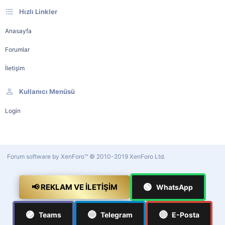
Hızlı Linkler
Anasayfa
Forumlar
İletişim
Kullanıcı Menüsü
Login
Forum software by XenForo™
© 2010-2019 XenForo Ltd.
🟢
📢 REKLAM VE İLETIŞIM
WhatsApp
🟣
🔵
🔴
Teams
Telegram
E-Posta