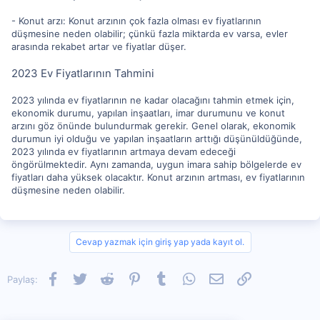
- Konut arzı: Konut arzının çok fazla olması ev fiyatlarının
düşmesine neden olabilir; çünkü fazla miktarda ev varsa, evler
arasında rekabet artar ve fiyatlar düşer.
2023 Ev Fiyatlarının Tahmini
2023 yılında ev fiyatlarının ne kadar olacağını tahmin etmek için,
ekonomik durumu, yapılan inşaatları, imar durumunu ve konut
arzını göz önünde bulundurmak gerekir. Genel olarak, ekonomik
durumun iyi olduğu ve yapılan inşaatların arttığı düşünüldüğünde,
2023 yılında ev fiyatlarının artmaya devam edeceği
öngörülmektedir. Aynı zamanda, uygun imara sahip bölgelerde ev
fiyatları daha yüksek olacaktır. Konut arzının artması, ev fiyatlarının
düşmesine neden olabilir.
Cevap yazmak için giriş yap yada kayıt ol.
Facebook
Twitter
Reddit
Pinterest
Tumblr
WhatsApp
E-posta
Link
Paylaş: