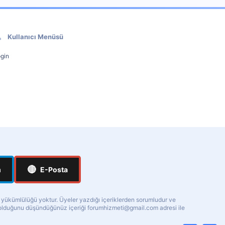
Kullanıcı Menüsü
gin
🔴
m
E-Posta
a yükümlülüğü yoktur. Üyeler yazdığı içeriklerden sorumludur ve
ı olduğunu düşündüğünüz içeriği
forumhizmeti@gmail.com
adresi ile