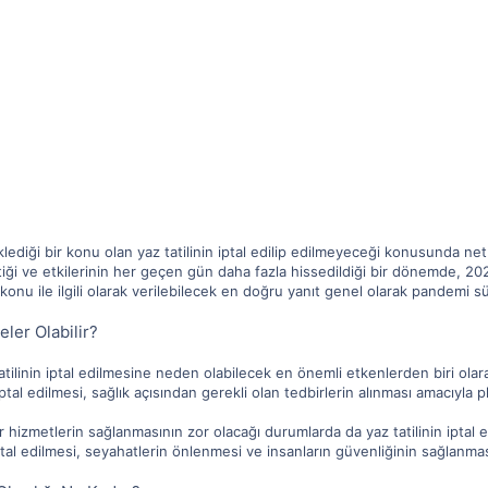
lediği bir konu olan yaz tatilinin iptal edilip edilmeyeceği konusunda 
ği ve etkilerinin her geçen gün daha fazla hissedildiği bir dönemde, 2023
onu ile ilgili olarak verilebilecek en doğru yanıt genel olarak pandemi s
eler Olabilir?
tatilinin iptal edilmesine neden olabilecek en önemli etkenlerden biri olar
tal edilmesi, sağlık açısından gerekli olan tedbirlerin alınması amacıyla pl
 hizmetlerin sağlanmasının zor olacağı durumlarda da yaz tatilinin iptal 
iptal edilmesi, seyahatlerin önlenmesi ve insanların güvenliğinin sağlanmas