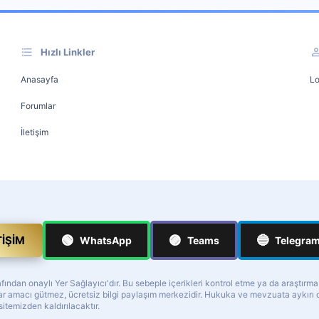
Hızlı Linkler
Anasayfa
Lo
Forumlar
İletişim
🟢
🟣
🔵
TIŞIM
WhatsApp
Teams
Telegra
ndan onaylı Yer Sağlayıcı'dır. Bu sebeple içerikleri kontrol etme ya da araştırm
z kar amacı gütmez, ücretsiz bilgi paylaşım merkezidir. Hukuka ve mevzuata aykır
 sitemizden kaldırılacaktır.