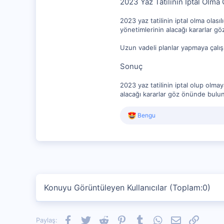
2023 Yaz Tatilinin İptal Olma 
2023 yaz tatilinin iptal olma ola
yönetimlerinin alacağı kararlar g
Uzun vadeli planlar yapmaya çalış
Sonuç
2023 yaz tatilinin iptal olup ol
alacağı kararlar göz önünde bulund
R
Bengu
e
a
c
t
i
o
n
s
Konuyu Görüntüleyen Kullanıcılar (Toplam:0)
:
Facebook
Twitter
Reddit
Pinterest
Tumblr
WhatsApp
E-posta
Link
Paylaş: