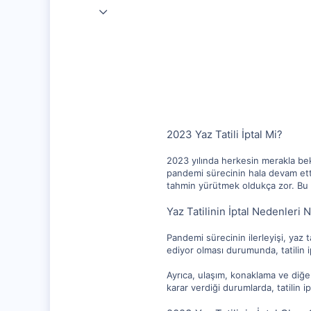
28 Kas 2020
25,585
1,256
112
2023 Yaz Tatili İptal Mi?
2023 yılında herkesin merakla bek
pandemi sürecinin hala devam etti
tahmin yürütmek oldukça zor. Bu k
Yaz Tatilinin İptal Nedenleri N
Pandemi sürecinin ilerleyişi, yaz 
ediyor olması durumunda, tatilin ip
Ayrıca, ulaşım, konaklama ve diğer
karar verdiği durumlarda, tatilin 