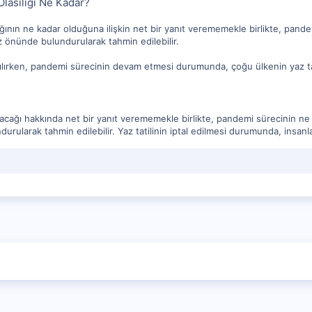
Olasılığı Ne Kadar?
sılığının ne kadar olduğuna ilişkin net bir yanıt verememekle birlikte, p
öz önünde bulundurularak tahmin edilebilir.
ılırken, pandemi sürecinin devam etmesi durumunda, çoğu ülkenin yaz tatili
mayacağı hakkında net bir yanıt verememekle birlikte, pandemi sürecinin 
urularak tahmin edilebilir. Yaz tatilinin iptal edilmesi durumunda, insanla