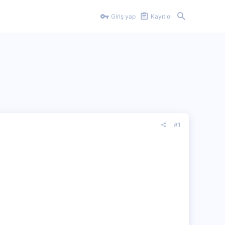
Giriş yap
Kayıt ol
#1