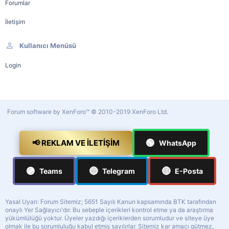
Forumlar
İletişim
Kullanıcı Menüsü
Login
Forum software by XenForo™
© 2010-2019 XenForo Ltd.
🟢
📢 REKLAM VE İLETIŞIM
WhatsApp
🟣
🔵
🔴
Teams
Telegram
E-Posta
Yasal Uyarı: Forum Sitemiz; 5651 Sayılı Kanun kapsamında BTK tarafından
onaylı Yer Sağlayıcı'dır. Bu sebeple içerikleri kontrol etme ya da araştırma
yükümlülüğü yoktur. Üyeler yazdığı içeriklerden sorumludur ve siteye üye
olmak ile bu sorumluluğu kabul etmiş sayılırlar. Sitemiz kar amacı gütmez,