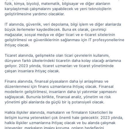
fizik, kimya, biyoloji, matematik, bilgisayar ve diğer alanların
karşılaştırmalı çalışmalarını yapabilecek ve yeni teknolojilerin
geliştirilmesine yardımcı olacaklar.
IT alanında, güvenlik, veri depolama, bilgi işlem ve diğer alanlarda
büyük ilerlemeler kaydedilecek. Buna ek olarak, çevrimiçi
mağazalar, sosyal medya ve diğer ticari ve e-ticaret sitelerinin
geliştirilmesi ve güvenliklerinin sağlanması için IT profesyonellerine
ihtiyaç olacak.
Ticaret alanında, gelişmekte olan ticari çevrelerin kullanımı,
dünyanın farklı ülkelerindeki ticaretin daha kolay olacağı anlamına
geliyor. 2023 yılında, ticaret uzmanları ve ticaret yönetiminde
çalışan insanlara ihtiyaç olacak.
Finans alanında, finansal piyasaların daha iyi anlaşılması ve
düzenlenmesi için finans uzmanlarına ihtiyaç olacak. Finansal
modellerin geliştirilmesi, insanların daha iyi yatırımlar yapmasını
sağlayacak. Bununla birlikte, finansal analiz, yönetim ve risk
yönetimi gibi alanlarda da güçlü bir iş potansiyeli olacak.
Halkla ilişkiler alanında, markaların ve firmaların tüketicileri ile
iletişim kurma yetenekleri çok önemli hale gelecektir. 2023 yılında,
halkla ilişkiler uzmanlarına ihtiyaç olacak ve bu alanda çalışmak
isteyenler, markaların imajını koruma, onların hedeflerini