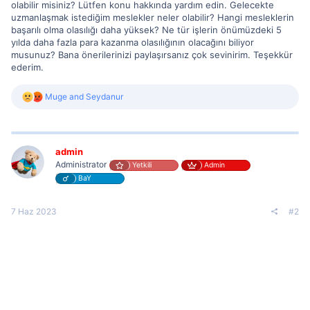
olabilir misiniz? Lütfen konu hakkında yardım edin. Gelecekte
uzmanlaşmak istediğim meslekler neler olabilir? Hangi mesleklerin
başarılı olma olasılığı daha yüksek? Ne tür işlerin önümüzdeki 5
yılda daha fazla para kazanma olasılığının olacağını biliyor
musunuz? Bana önerilerinizi paylaşırsanız çok sevinirim. Teşekkür
ederim.
R
Muge
and
Seydanur
e
a
c
t
i
admin
o
Administrator
Yetkili
Admin
n
BaY
s
:
7 Haz 2023
#2