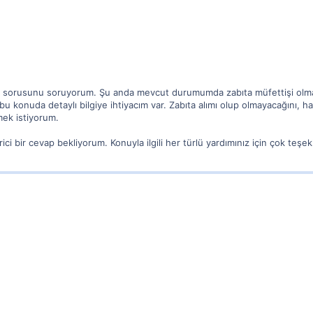
 mı sorusunu soruyorum. Şu anda mevcut durumumda zabıta müfettişi olma
bu konuda detaylı bilgiye ihtiyacım var. Zabıta alımı olup olmayacağını, h
mek istiyorum.
ici bir cevap bekliyorum. Konuyla ilgili her türlü yardımınız için çok teşe