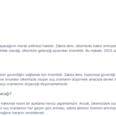
lmayacağının merak edilmesi haklıdır. Zabıta alımı, ülkemizde halkın emniy
kilde olacağı, ülkemizin geleceği açısından önemlidir. Bu makale, 2023 z
zin güvenliğini sağlamak için önemlidir. Zabıta alımı, toplumsal güvenliği
 ve önceden ülkemizde oluşan suç oranlarını düşürmek amacıyla devlet tara
 suç oranlarının düşeceği düşünülmektedir.
yacağı?
 hakkında resmi bir açıklama henüz yapılmamıştır. Ancak, ülkemizdeki suç 
i suç oranlarının her geçen gün artması, zabıta alımının önemini artırmış
acağının kararını verebilecek.