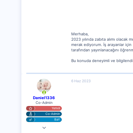
62
Merhaba,
2023 yılında zabıta alımı olacak
merak ediyorum. İş arayanlar için 
tarafından yayınlanacağını öğren
Bu konuda deneyimli ve bilgilendir
6 Haz 2023
Daniel1336
Co-Admin
Yetkili
Co-Admin
BaY
4 Nis 2023