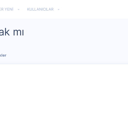
ER YENI
KULLANICILAR
ak mı
kler