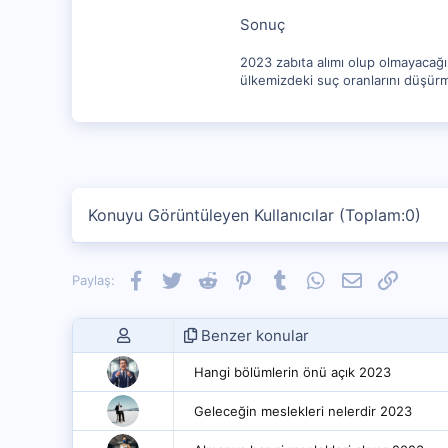
Sonuç
2023 zabıta alımı olup olmayacağı 
ülkemizdeki suç oranlarını düşürme
Konuyu Görüntüleyen Kullanıcılar (Toplam:0)
Facebook
Twitter
Reddit
Pinterest
Tumblr
WhatsApp
E-posta
Link
Paylaş:
Benzer konular
Hangi bölümlerin önü açık 2023
Geleceğin meslekleri nelerdir 2023