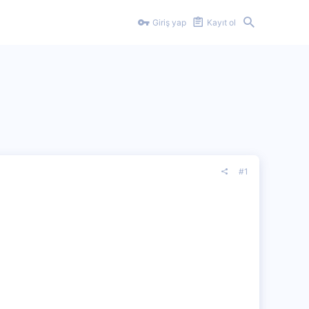
Giriş yap
Kayıt ol
#1