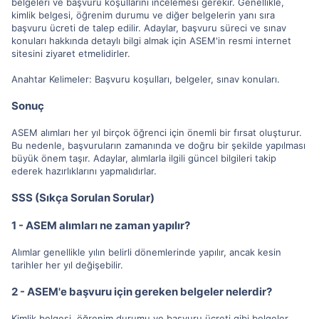
belgeleri ve başvuru koşullarını incelemesi gerekir. Genellikle,
kimlik belgesi, öğrenim durumu ve diğer belgelerin yanı sıra
başvuru ücreti de talep edilir. Adaylar, başvuru süreci ve sınav
konuları hakkında detaylı bilgi almak için ASEM'in resmi internet
sitesini ziyaret etmelidirler.
Anahtar Kelimeler: Başvuru koşulları, belgeler, sınav konuları.
Sonuç
ASEM alımları her yıl birçok öğrenci için önemli bir fırsat oluşturur.
Bu nedenle, başvuruların zamanında ve doğru bir şekilde yapılması
büyük önem taşır. Adaylar, alımlarla ilgili güncel bilgileri takip
ederek hazırlıklarını yapmalıdırlar.
SSS (Sıkça Sorulan Sorular)
1 - ASEM alımları ne zaman yapılır?
Alımlar genellikle yılın belirli dönemlerinde yapılır, ancak kesin
tarihler her yıl değişebilir.
2 - ASEM'e başvuru için gereken belgeler nelerdir?
Kimlik belgesi, öğrenim durumu ve başvuru ücreti gibi belgeler