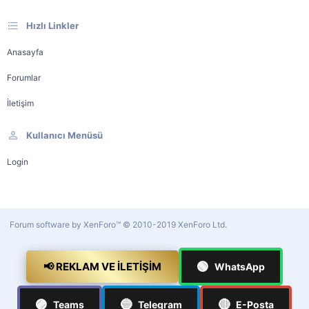
Hızlı Linkler
Anasayfa
Forumlar
İletişim
Kullanıcı Menüsü
Login
Forum software by XenForo™
© 2010-2019 XenForo Ltd.
🟢
📢 REKLAM VE İLETIŞIM
WhatsApp
🟣
🔵
🔴
Teams
Telegram
E-Posta