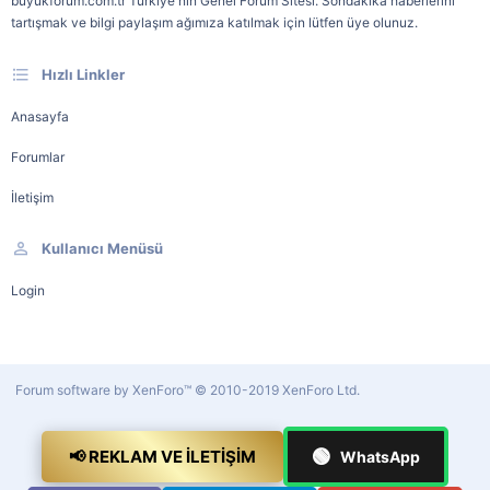
buyukforum.com.tr Türkiye'nin Genel Forum Sitesi. Sondakika haberlerini
tartışmak ve bilgi paylaşım ağımıza katılmak için lütfen üye olunuz.
Hızlı Linkler
Anasayfa
Forumlar
İletişim
Kullanıcı Menüsü
Login
Forum software by XenForo™
© 2010-2019 XenForo Ltd.
🟢
📢 REKLAM VE İLETIŞIM
WhatsApp