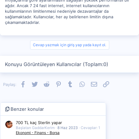
ağdır. Ancak 7 24 fast internet, internet kullanıcılarının
kullanımlarının limitlenmesi nedeniyle dezavantajlar da
sağlamaktadır. Kullanıcılar, her ay belirlenen limitin dışına
çıkamamaktadırlar.
Cevap yazmak için giriş yap yada kayıt ol.
Konuyu Görüntüleyen Kullanıcılar (Toplam:0)
Facebook
Twitter
Reddit
Pinterest
Tumblr
WhatsApp
E-posta
Link
Paylaş:
Benzer konular
700 TL kaç Sterlin yapar
Başlatan GaddarKerim
8 Haz 2023
Cevaplar: 1
Ekonomi - Finans - Borsa