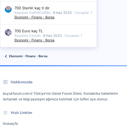
700 Sterlin kaç tl dir
Başlatan DeRiNDaRBe
8 Haz 2023
Cevaplar: 1
Ekonomi - Finans - Borsa
700 Euro kaç TL
Başlatan CeSaN
8 Haz 2023
Cevaplar: 1
Ekonomi - Finans - Borsa
Ekonomi - Finans - Borsa
Hakkımızda
buyukforum.com.tr Türkiye'nin Genel Forum Sitesi. Sondakika haberlerini
tartışmak ve bilgi paylaşım ağımıza katılmak için lütfen üye olunuz.
Hızlı Linkler
Anasayfa