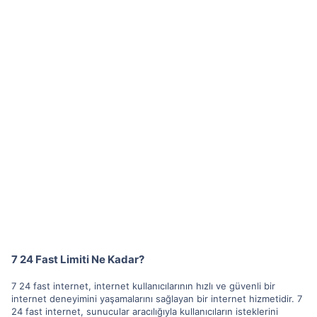
7 24 Fast Limiti Ne Kadar?
7 24 fast internet, internet kullanıcılarının hızlı ve güvenli bir
internet deneyimini yaşamalarını sağlayan bir internet hizmetidir. 7
24 fast internet, sunucular aracılığıyla kullanıcıların isteklerini