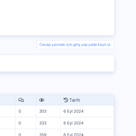
Cevap yazmak için giriş yap yada kayıt ol.
Tarih
0
303
6 Eyl 2024
0
333
6 Eyl 2024
0
359
6 Eyl 2024