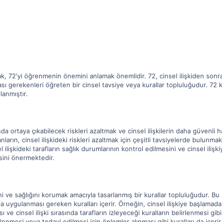
ak, 72'yi öğrenmenin önemini anlamak önemlidir. 72, cinsel ilişkiden sonra,
ması gerekenleri öğreten bir cinsel tavsiye veya kurallar topluluğudur. 72 ku
lanmıştır.
ında ortaya çıkabilecek riskleri azaltmak ve cinsel ilişkilerin daha güvenli h
ların, cinsel ilişkideki riskleri azaltmak için çeşitli tavsiyelerde bulunma
l ilişkideki tarafların sağlık durumlarının kontrol edilmesini ve cinsel iliş
esini önermektedir.
ini ve sağlığını korumak amacıyla tasarlanmış bir kurallar topluluğudur. Bu k
nda uygulanması gereken kuralları içerir. Örneğin, cinsel ilişkiye başlamada
e cinsel ilişki sırasında tarafların izleyeceği kuralların belirlenmesi gibi ku
lenmesi veya tedavi edilmesi için önlemler alınması gibi kuralları da içerir