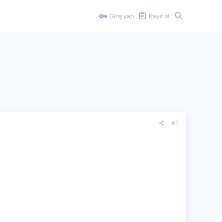
Giriş yap
Kayıt ol
#1