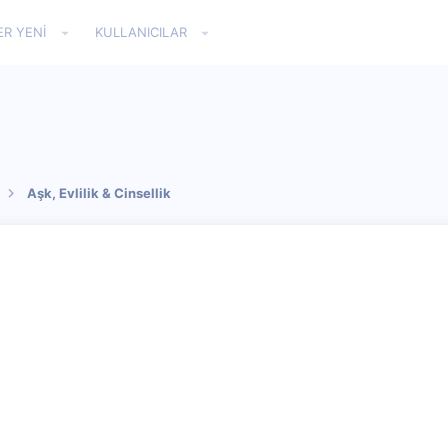
ER YENI
KULLANICILAR
Aşk, Evlilik & Cinsellik