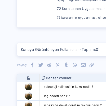
72 Kurallarının Uygulanması
72 kurallarının uygulanması, cinsel
Konuyu Görüntüleyen Kullanıcılar (Toplam:0)
Facebook
Twitter
Reddit
Pinterest
Tumblr
WhatsApp
E-posta
Link
Paylaş:
Benzer konular
teknoloji kelimesinin koku nedir ?
isg hedefi nedir ?
isbirligine dayali ogretim teknigi nedir ?