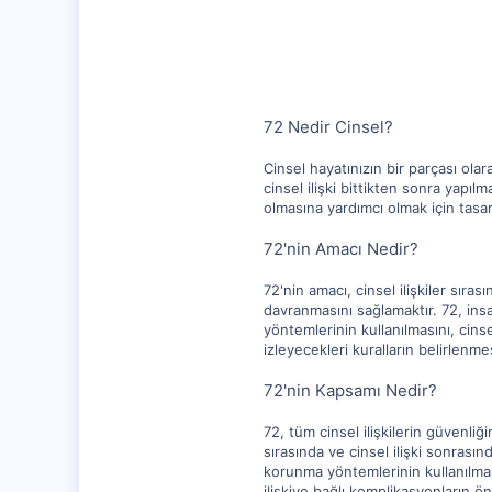
1,315
112
72 Nedir Cinsel?
Cinsel hayatınızın bir parçası olar
cinsel ilişki bittikten sonra yapıl
olmasına yardımcı olmak için tasar
72'nin Amacı Nedir?
72'nin amacı, cinsel ilişkiler sıras
davranmasını sağlamaktır. 72, insan
yöntemlerinin kullanılmasını, cinse
izleyecekleri kuralların belirlenm
72'nin Kapsamı Nedir?
72, tüm cinsel ilişkilerin güvenliğ
sırasında ve cinsel ilişki sonrası
korunma yöntemlerinin kullanılması v
ilişkiye bağlı komplikasyonların ön