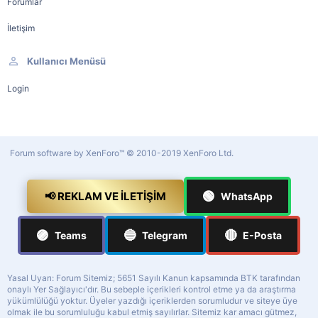
Forumlar
İletişim
Kullanıcı Menüsü
Login
Forum software by XenForo™
© 2010-2019 XenForo Ltd.
🟢
📢 REKLAM VE İLETIŞIM
WhatsApp
🟣
🔵
🔴
Teams
Telegram
E-Posta
Yasal Uyarı: Forum Sitemiz; 5651 Sayılı Kanun kapsamında BTK tarafından
onaylı Yer Sağlayıcı'dır. Bu sebeple içerikleri kontrol etme ya da araştırma
yükümlülüğü yoktur. Üyeler yazdığı içeriklerden sorumludur ve siteye üye
olmak ile bu sorumluluğu kabul etmiş sayılırlar. Sitemiz kar amacı gütmez,