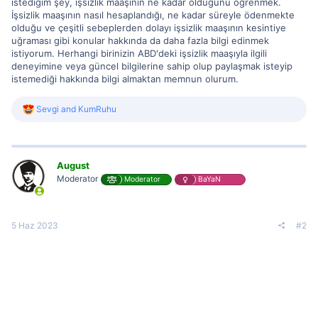
istediğim şey, işsizlik maaşının ne kadar olduğunu öğrenmek.
İşsizlik maaşının nasıl hesaplandığı, ne kadar süreyle ödenmekte
olduğu ve çeşitli sebeplerden dolayı işsizlik maaşının kesintiye
uğraması gibi konular hakkında da daha fazla bilgi edinmek
istiyorum. Herhangi birinizin ABD'deki işsizlik maaşıyla ilgili
deneyimine veya güncel bilgilerine sahip olup paylaşmak isteyip
istemediği hakkında bilgi almaktan memnun olurum.
R
Sevgi
and
KumRuhu
e
a
c
t
i
August
o
Moderator
Moderator
BaYaN
n
s
:
5 Haz 2023
#2