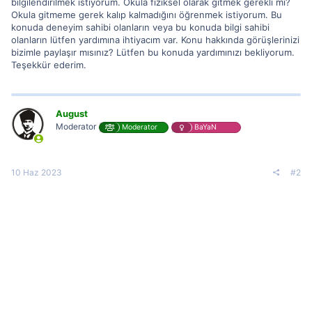
bilgilendirilmek istiyorum. Okula fiziksel olarak gitmek gerekli mi?
Okula gitmeme gerek kalıp kalmadığını öğrenmek istiyorum. Bu
konuda deneyim sahibi olanların veya bu konuda bilgi sahibi
olanların lütfen yardımına ihtiyacım var. Konu hakkında görüşlerinizi
bizimle paylaşır mısınız? Lütfen bu konuda yardımınızı bekliyorum.
Teşekkür ederim.
August
Moderator
Moderator
BaYaN
10 Haz 2023
#2