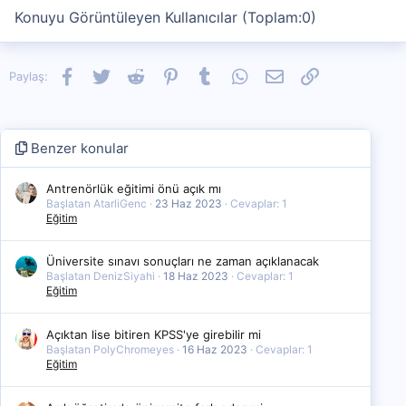
Konuyu Görüntüleyen Kullanıcılar (Toplam:0)
Facebook
Twitter
Reddit
Pinterest
Tumblr
WhatsApp
E-posta
Link
Paylaş:
Benzer konular
Antrenörlük eğitimi önü açık mı
Başlatan AtarliGenc
23 Haz 2023
Cevaplar: 1
Eğitim
Üniversite sınavı sonuçları ne zaman açıklanacak
Başlatan DenizSiyahi
18 Haz 2023
Cevaplar: 1
Eğitim
Açıktan lise bitiren KPSS'ye girebilir mi
Başlatan PolyChromeyes
16 Haz 2023
Cevaplar: 1
Eğitim