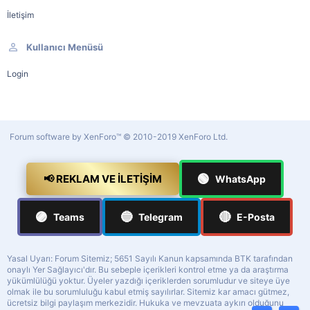
İletişim
Kullanıcı Menüsü
Login
Forum software by XenForo™
© 2010-2019 XenForo Ltd.
🟢
📢 REKLAM VE İLETIŞIM
WhatsApp
🟣
🔵
🔴
Teams
Telegram
E-Posta
Yasal Uyarı: Forum Sitemiz; 5651 Sayılı Kanun kapsamında BTK tarafından
onaylı Yer Sağlayıcı'dır. Bu sebeple içerikleri kontrol etme ya da araştırma
yükümlülüğü yoktur. Üyeler yazdığı içeriklerden sorumludur ve siteye üye
olmak ile bu sorumluluğu kabul etmiş sayılırlar. Sitemiz kar amacı gütmez,
ücretsiz bilgi paylaşım merkezidir. Hukuka ve mevzuata aykırı olduğunu