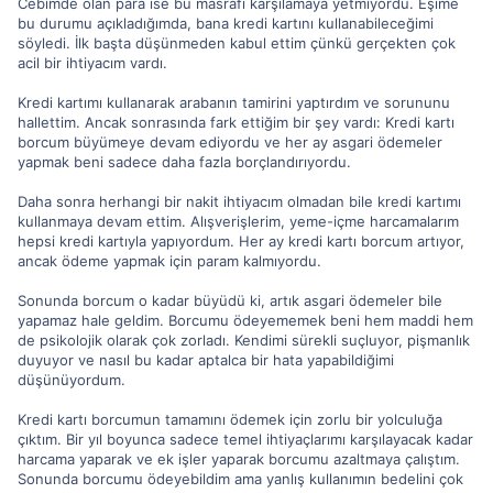
Cebimde olan para ise bu masrafı karşılamaya yetmiyordu. Eşime
bu durumu açıkladığımda, bana kredi kartını kullanabileceğimi
söyledi. İlk başta düşünmeden kabul ettim çünkü gerçekten çok
acil bir ihtiyacım vardı.
Kredi kartımı kullanarak arabanın tamirini yaptırdım ve sorununu
hallettim. Ancak sonrasında fark ettiğim bir şey vardı: Kredi kartı
borcum büyümeye devam ediyordu ve her ay asgari ödemeler
yapmak beni sadece daha fazla borçlandırıyordu.
Daha sonra herhangi bir nakit ihtiyacım olmadan bile kredi kartımı
kullanmaya devam ettim. Alışverişlerim, yeme-içme harcamalarım
hepsi kredi kartıyla yapıyordum. Her ay kredi kartı borcum artıyor,
ancak ödeme yapmak için param kalmıyordu.
Sonunda borcum o kadar büyüdü ki, artık asgari ödemeler bile
yapamaz hale geldim. Borcumu ödeyememek beni hem maddi hem
de psikolojik olarak çok zorladı. Kendimi sürekli suçluyor, pişmanlık
duyuyor ve nasıl bu kadar aptalca bir hata yapabildiğimi
düşünüyordum.
Kredi kartı borcumun tamamını ödemek için zorlu bir yolculuğa
çıktım. Bir yıl boyunca sadece temel ihtiyaçlarımı karşılayacak kadar
harcama yaparak ve ek işler yaparak borcumu azaltmaya çalıştım.
Sonunda borcumu ödeyebildim ama yanlış kullanımın bedelini çok