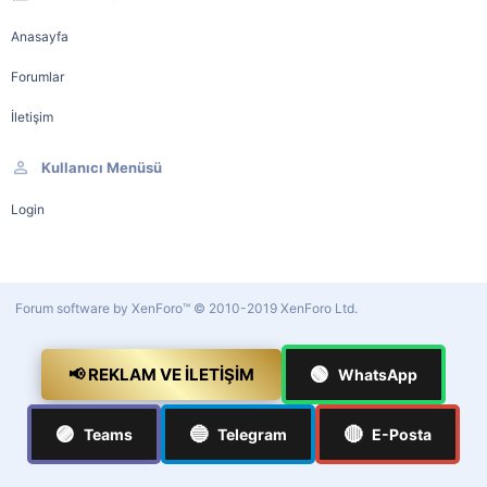
Anasayfa
Forumlar
İletişim
Kullanıcı Menüsü
Login
Forum software by XenForo™
© 2010-2019 XenForo Ltd.
🟢
📢 REKLAM VE İLETIŞIM
WhatsApp
🟣
🔵
🔴
Teams
Telegram
E-Posta