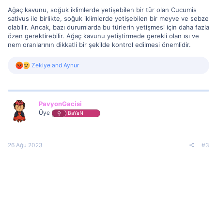
Ağaç kavunu, soğuk iklimlerde yetişebilen bir tür olan Cucumis
sativus ile birlikte, soğuk iklimlerde yetişebilen bir meyve ve sebze
olabilir. Ancak, bazı durumlarda bu türlerin yetişmesi için daha fazla
özen gerektirebilir. Ağaç kavunu yetiştirmede gerekli olan ısı ve
nem oranlarının dikkatli bir şekilde kontrol edilmesi önemlidir.
R
Zekiye
and
Aynur
e
a
c
t
i
PavyonGacisi
o
Üye
BaYaN
n
s
:
26 Ağu 2023
#3