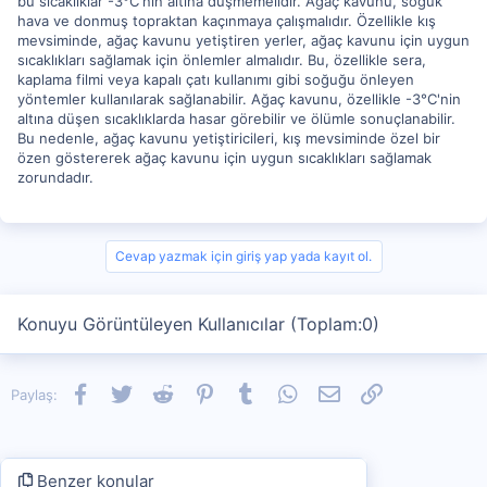
bu sıcaklıklar -3°C'nin altına düşmemelidir. Ağaç kavunu, soğuk
hava ve donmuş topraktan kaçınmaya çalışmalıdır. Özellikle kış
mevsiminde, ağaç kavunu yetiştiren yerler, ağaç kavunu için uygun
sıcaklıkları sağlamak için önlemler almalıdır. Bu, özellikle sera,
kaplama filmi veya kapalı çatı kullanımı gibi soğuğu önleyen
yöntemler kullanılarak sağlanabilir. Ağaç kavunu, özellikle -3°C'nin
altına düşen sıcaklıklarda hasar görebilir ve ölümle sonuçlanabilir.
Bu nedenle, ağaç kavunu yetiştiricileri, kış mevsiminde özel bir
özen göstererek ağaç kavunu için uygun sıcaklıkları sağlamak
zorundadır.
Cevap yazmak için giriş yap yada kayıt ol.
Konuyu Görüntüleyen Kullanıcılar (Toplam:0)
Facebook
Twitter
Reddit
Pinterest
Tumblr
WhatsApp
E-posta
Link
Paylaş:
Benzer konular