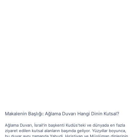
Makalenin Başlığı: Ağlama Duvarı Hangi Dinin Kutsal?
Ağlama Duvarı, İsrail'in başkenti Kudüs'teki ve dünyada en fazla
ziyaret edilen kutsal alanların başında geliyor. Yüzyıllar boyunca,
bu duvar aynı zamanda Yahudi, Hıristiyan ve Müslüman dinlerinin