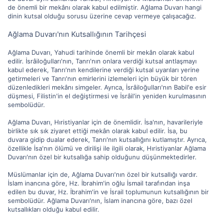
de önemli bir mekânı olarak kabul edilmiştir. Ağlama Duvarı hangi
dinin kutsal olduğu sorusu üzerine cevap vermeye çalışacağız.
Ağlama Duvarı'nın Kutsallığının Tarihçesi
Ağlama Duvarı, Yahudi tarihinde önemli bir mekân olarak kabul
edilir. İsrâiloğulları'nın, Tanrı'nın onlara verdiği kutsal antlaşmayı
kabul ederek, Tanrı'nın kendilerine verdiği kutsal uyarıları yerine
getirmeleri ve Tanrı'nın emirlerini izlemeleri için büyük bir tören
düzenledikleri mekânı simgeler. Ayrıca, İsrâiloğulları'nın Babil'e esir
düşmesi, Filistin'in el değiştirmesi ve İsrâil'in yeniden kurulmasının
sembolüdür.
Ağlama Duvarı, Hıristiyanlar için de önemlidir. İsa'nın, havarileriyle
birlikte sık sık ziyaret ettiği mekân olarak kabul edilir. İsa, bu
duvara gidip dualar ederek, Tanrı'nın kutsallığını kutlamıştır. Ayrıca,
özellikle İsa'nın ölümü ve dirilişi ile ilgili olarak, Hıristiyanlar Ağlama
Duvarı'nın özel bir kutsallığa sahip olduğunu düşünmektedirler.
Müslümanlar için de, Ağlama Duvarı'nın özel bir kutsallığı vardır.
İslam inancına göre, Hz. İbrahim'in oğlu İsmail tarafından inşa
edilen bu duvar, Hz. İbrahim'in ve İsrail toplumunun kutsallığının bir
sembolüdür. Ağlama Duvarı'nın, İslam inancına göre, bazı özel
kutsallıkları olduğu kabul edilir.