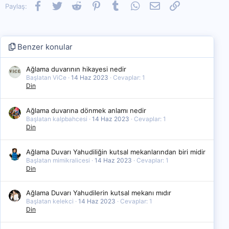
Facebook
Twitter
Reddit
Pinterest
Tumblr
WhatsApp
E-posta
Link
Paylaş:
Benzer konular
Ağlama duvarının hikayesi nedir
Başlatan ViCe
14 Haz 2023
Cevaplar: 1
Din
Ağlama duvarına dönmek anlamı nedir
Başlatan kalpbahcesi
14 Haz 2023
Cevaplar: 1
Din
Ağlama Duvarı Yahudiliğin kutsal mekanlarından biri midir
Başlatan mimikralicesi
14 Haz 2023
Cevaplar: 1
Din
Ağlama Duvarı Yahudilerin kutsal mekanı mıdır
Başlatan kelekci
14 Haz 2023
Cevaplar: 1
Din