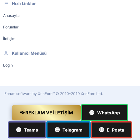
Hızlı Linkler
Anasayfa
Forumlar
İletişim
Kullanıcı Menüsü
Login
Forum software by XenForo™
© 2010-2019 XenForo Ltd.
🟢
📢 REKLAM VE İLETIŞIM
WhatsApp
🟣
🔵
🔴
Teams
Telegram
E-Posta