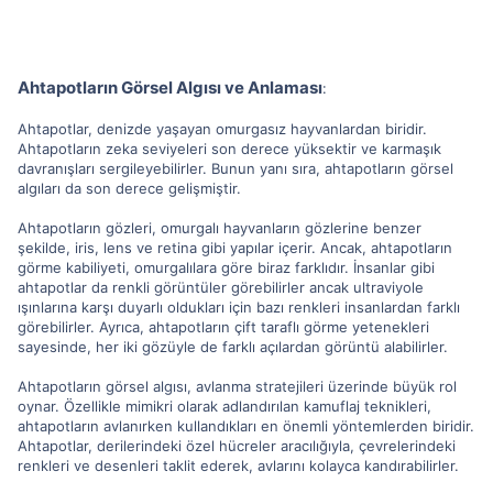
Ahtapotların Görsel Algısı ve Anlaması
:
Ahtapotlar, denizde yaşayan omurgasız hayvanlardan biridir.
Ahtapotların zeka seviyeleri son derece yüksektir ve karmaşık
davranışları sergileyebilirler. Bunun yanı sıra, ahtapotların görsel
algıları da son derece gelişmiştir.
Ahtapotların gözleri, omurgalı hayvanların gözlerine benzer
şekilde, iris, lens ve retina gibi yapılar içerir. Ancak, ahtapotların
görme kabiliyeti, omurgalılara göre biraz farklıdır. İnsanlar gibi
ahtapotlar da renkli görüntüler görebilirler ancak ultraviyole
ışınlarına karşı duyarlı oldukları için bazı renkleri insanlardan farklı
görebilirler. Ayrıca, ahtapotların çift taraflı görme yetenekleri
sayesinde, her iki gözüyle de farklı açılardan görüntü alabilirler.
Ahtapotların görsel algısı, avlanma stratejileri üzerinde büyük rol
oynar. Özellikle mimikri olarak adlandırılan kamuflaj teknikleri,
ahtapotların avlanırken kullandıkları en önemli yöntemlerden biridir.
Ahtapotlar, derilerindeki özel hücreler aracılığıyla, çevrelerindeki
renkleri ve desenleri taklit ederek, avlarını kolayca kandırabilirler.