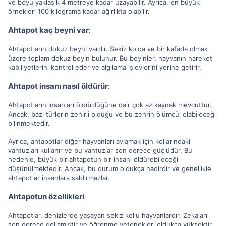
ve boyu yaklaşık 4 metreye kadar uzayabilir. Ayrıca, en büyük
örnekleri 100 kilograma kadar ağırlıkta olabilir.
Ahtapot kaç beyni var
:
Ahtapotların dokuz beyni vardır. Sekiz kolda ve bir kafada olmak
üzere toplam dokuz beyin bulunur. Bu beyinler, hayvanın hareket
kabiliyetlerini kontrol eder ve algılama işlevlerini yerine getirir.
Ahtapot insanı nasıl öldürür
:
Ahtapotların insanları öldürdüğüne dair çok az kaynak mevcuttur.
Ancak, bazı türlerin zehirli olduğu ve bu zehrin ölümcül olabileceği
bilinmektedir.
Ayrıca, ahtapotlar diğer hayvanları avlamak için kollarındaki
vantuzları kullanır ve bu vantuzlar son derece güçlüdür. Bu
nedenle, büyük bir ahtapotun bir insanı öldürebileceği
düşünülmektedir. Ancak, bu durum oldukça nadirdir ve genellikle
ahtapotlar insanlara saldırmazlar.
Ahtapotun özellikleri
:
Ahtapotlar, denizlerde yaşayan sekiz kollu hayvanlardır. Zekaları
son derece gelişmiştir ve öğrenme yetenekleri oldukça yüksektir.