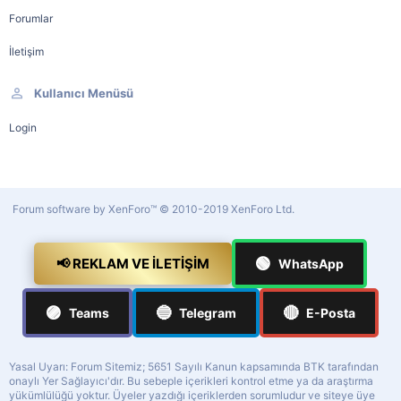
Forumlar
İletişim
Kullanıcı Menüsü
Login
Forum software by XenForo™
© 2010-2019 XenForo Ltd.
🟢
📢 REKLAM VE İLETIŞIM
WhatsApp
🟣
🔵
🔴
Teams
Telegram
E-Posta
Yasal Uyarı: Forum Sitemiz; 5651 Sayılı Kanun kapsamında BTK tarafından
onaylı Yer Sağlayıcı'dır. Bu sebeple içerikleri kontrol etme ya da araştırma
yükümlülüğü yoktur. Üyeler yazdığı içeriklerden sorumludur ve siteye üye