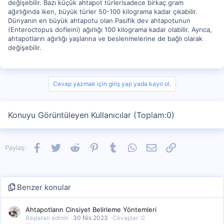
değişebilir. Bazı küçük ahtapot türlerisadece birkaç gram
ağırlığında iken, büyük türler 50-100 kilograma kadar çıkabilir.
Dünyanın en büyük ahtapotu olan Pasifik dev ahtapotunun
(Enteroctopus dofleini) ağırlığı 100 kilograma kadar olabilir. Ayrıca,
ahtapotların ağırlığı yaşlarına ve beslenmelerine de bağlı olarak
değişebilir.
Cevap yazmak için giriş yap yada kayıt ol.
Konuyu Görüntüleyen Kullanıcılar (Toplam:0)
Facebook
Twitter
Reddit
Pinterest
Tumblr
WhatsApp
E-posta
Link
Paylaş:
Benzer konular
Ahtapotların Cinsiyet Belirleme Yöntemleri
Başlatan admin
30 Nis 2023
Cevaplar: 0