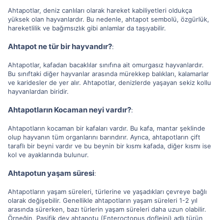
Ahtapotlar, deniz canlıları olarak hareket kabiliyetleri oldukça
yüksek olan hayvanlardır. Bu nedenle, ahtapot sembolü, özgürlük,
hareketlilik ve bağımsızlık gibi anlamlar da taşıyabilir.
Ahtapot ne tür bir hayvandır?
:
Ahtapotlar, kafadan bacaklılar sınıfına ait omurgasız hayvanlardır.
Bu sınıftaki diğer hayvanlar arasında mürekkep balıkları, kalamarlar
ve karidesler de yer alır. Ahtapotlar, denizlerde yaşayan sekiz kollu
hayvanlardan biridir.
Ahtapotların Kocaman neyi vardır?
:
Ahtapotların kocaman bir kafaları vardır. Bu kafa, mantar şeklinde
olup hayvanın tüm organlarını barındırır. Ayrıca, ahtapotların çift
taraflı bir beyni vardır ve bu beynin bir kısmı kafada, diğer kısmı ise
kol ve ayaklarında bulunur.
Ahtapotun yaşam süresi
:
Ahtapotların yaşam süreleri, türlerine ve yaşadıkları çevreye bağlı
olarak değişebilir. Genellikle ahtapotların yaşam süreleri 1-2 yıl
arasında sürerken, bazı türlerin yaşam süreleri daha uzun olabilir.
Örneğin, Pasifik dev ahtapotu (Enteroctopus dofleini) adlı türün