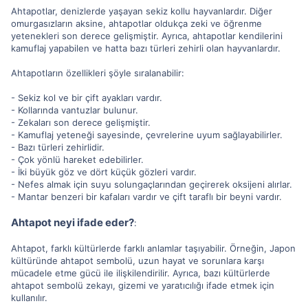
Ahtapotlar, denizlerde yaşayan sekiz kollu hayvanlardır. Diğer
omurgasızların aksine, ahtapotlar oldukça zeki ve öğrenme
yetenekleri son derece gelişmiştir. Ayrıca, ahtapotlar kendilerini
kamuflaj yapabilen ve hatta bazı türleri zehirli olan hayvanlardır.
Ahtapotların özellikleri şöyle sıralanabilir:
- Sekiz kol ve bir çift ayakları vardır.
- Kollarında vantuzlar bulunur.
- Zekaları son derece gelişmiştir.
- Kamuflaj yeteneği sayesinde, çevrelerine uyum sağlayabilirler.
- Bazı türleri zehirlidir.
- Çok yönlü hareket edebilirler.
- İki büyük göz ve dört küçük gözleri vardır.
- Nefes almak için suyu solungaçlarından geçirerek oksijeni alırlar.
- Mantar benzeri bir kafaları vardır ve çift taraflı bir beyni vardır.
Ahtapot neyi ifade eder?
:
Ahtapot, farklı kültürlerde farklı anlamlar taşıyabilir. Örneğin, Japon
kültüründe ahtapot sembolü, uzun hayat ve sorunlara karşı
mücadele etme gücü ile ilişkilendirilir. Ayrıca, bazı kültürlerde
ahtapot sembolü zekayı, gizemi ve yaratıcılığı ifade etmek için
kullanılır.