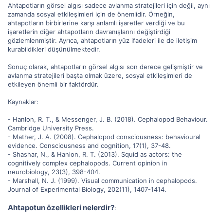
Ahtapotların görsel algısı sadece avlanma stratejileri için değil, aynı
zamanda sosyal etkileşimleri için de önemlidir. Örneğin,
ahtapotların birbirlerine karşı anlamlı işaretler verdiği ve bu
işaretlerin diğer ahtapotların davranışlarını değiştirdiği
gözlemlenmiştir. Ayrıca, ahtapotların yüz ifadeleri ile de iletişim
kurabildikleri düşünülmektedir.
Sonuç olarak, ahtapotların görsel algısı son derece gelişmiştir ve
avlanma stratejileri başta olmak üzere, sosyal etkileşimleri de
etkileyen önemli bir faktördür.
Kaynaklar:
- Hanlon, R. T., & Messenger, J. B. (2018). Cephalopod Behaviour.
Cambridge University Press.
- Mather, J. A. (2008). Cephalopod consciousness: behavioural
evidence. Consciousness and cognition, 17(1), 37-48.
- Shashar, N., & Hanlon, R. T. (2013). Squid as actors: the
cognitively complex cephalopods. Current opinion in
neurobiology, 23(3), 398-404.
- Marshall, N. J. (1999). Visual communication in cephalopods.
Journal of Experimental Biology, 202(11), 1407-1414.
Ahtapotun özellikleri nelerdir?
: