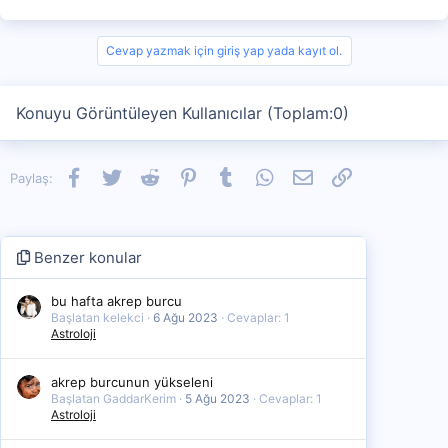
Cevap yazmak için giriş yap yada kayıt ol.
Konuyu Görüntüleyen Kullanıcılar (Toplam:0)
Facebook
Twitter
Reddit
Pinterest
Tumblr
WhatsApp
E-posta
Link
Paylaş:
Benzer konular
bu hafta akrep burcu
Başlatan kelekci
6 Ağu 2023
Cevaplar: 1
Astroloji
akrep burcunun yükseleni
Başlatan GaddarKerim
5 Ağu 2023
Cevaplar: 1
Astroloji