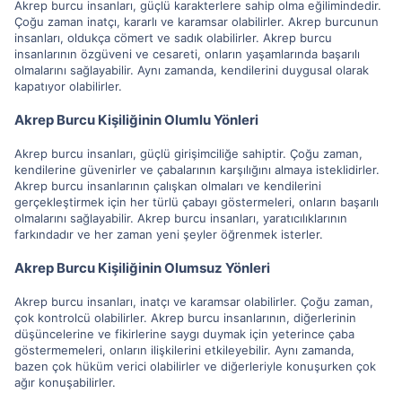
Akrep burcu insanları, güçlü karakterlere sahip olma eğilimindedir.
Çoğu zaman inatçı, kararlı ve karamsar olabilirler. Akrep burcunun
insanları, oldukça cömert ve sadık olabilirler. Akrep burcu
insanlarının özgüveni ve cesareti, onların yaşamlarında başarılı
olmalarını sağlayabilir. Aynı zamanda, kendilerini duygusal olarak
kapatıyor olabilirler.
Akrep Burcu Kişiliğinin Olumlu Yönleri
Akrep burcu insanları, güçlü girişimciliğe sahiptir. Çoğu zaman,
kendilerine güvenirler ve çabalarının karşılığını almaya isteklidirler.
Akrep burcu insanlarının çalışkan olmaları ve kendilerini
gerçekleştirmek için her türlü çabayı göstermeleri, onların başarılı
olmalarını sağlayabilir. Akrep burcu insanları, yaratıcılıklarının
farkındadır ve her zaman yeni şeyler öğrenmek isterler.
Akrep Burcu Kişiliğinin Olumsuz Yönleri
Akrep burcu insanları, inatçı ve karamsar olabilirler. Çoğu zaman,
çok kontrolcü olabilirler. Akrep burcu insanlarının, diğerlerinin
düşüncelerine ve fikirlerine saygı duymak için yeterince çaba
göstermemeleri, onların ilişkilerini etkileyebilir. Aynı zamanda,
bazen çok hüküm verici olabilirler ve diğerleriyle konuşurken çok
ağır konuşabilirler.