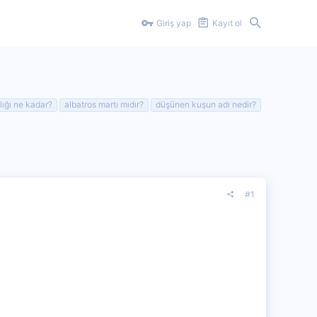
Giriş yap
Kayıt ol
lığı ne kadar?
albatros martı mıdır?
düşünen kuşun adı nedir?
#1