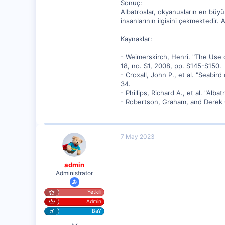
Sonuç:
Albatroslar, okyanusların en büyük 
insanlarının ilgisini çekmektedir. 
Kaynaklar:
- Weimerskirch, Henri. "The Use
18, no. S1, 2008, pp. S145-S150.
- Croxall, John P., et al. "Seabir
34.
- Phillips, Richard A., et al. "Al
- Robertson, Graham, and Derek O
7 May 2023
admin
Administrator
Yetkili
Admin
BaY
25 Eyl 2020