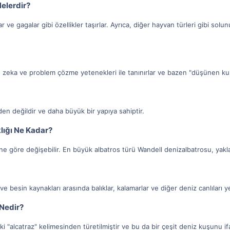
Nelerdir?
ar ve gagalar gibi özellikler taşırlar. Ayrıca, diğer hayvan türleri gibi s
, zeka ve problem çözme yetenekleri ile tanınırlar ve bazen "düşünen kuşla
eden değildir ve daha büyük bir yapıya sahiptir.
lığı Ne Kadar?
rine göre değişebilir. En büyük albatros türü Wandell denizalbatrosu, yakla
ve besin kaynakları arasında balıklar, kalamarlar ve diğer deniz canlıları y
 Nedir?
ki "alcatraz" kelimesinden türetilmiştir ve bu da bir çeşit deniz kuşunu i