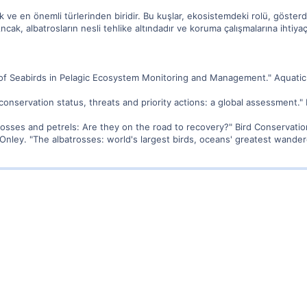
ve en önemli türlerinden biridir. Bu kuşlar, ekosistemdeki rolü, gösterdikl
Ancak, albatrosların nesli tehlike altındadır ve koruma çalışmalarına ihtiyaçl
 of Seabirds in Pelagic Ecosystem Monitoring and Management." Aquati
d conservation status, threats and priority actions: a global assessment." 
batrosses and petrels: Are they on the road to recovery?" Bird Conservatio
nley. "The albatrosses: world's largest birds, oceans' greatest wandere