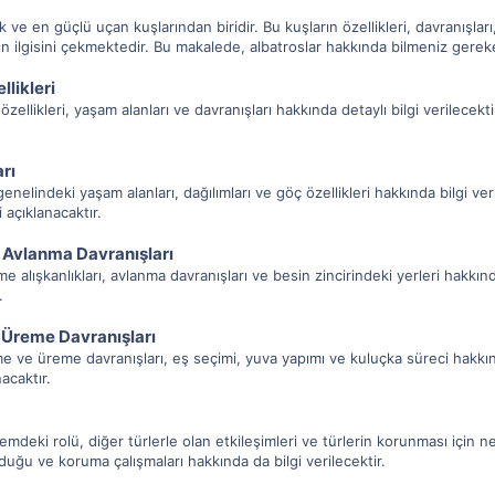
ve en güçlü uçan kuşlarından biridir. Bu kuşların özellikleri, davranışları,
rının ilgisini çekmektedir. Bu makalede, albatroslar hakkında bilmeniz gerek
llikleri
özellikleri, yaşam alanları ve davranışları hakkında detaylı bilgi verilecekti
rı
elindeki yaşam alanları, dağılımları ve göç özellikleri hakkında bilgi veril
 açıklanacaktır.
 Avlanma Davranışları
alışkanlıkları, avlanma davranışları ve besin zincirindeki yerleri hakkında 
.
e Üreme Davranışları
e ve üreme davranışları, eş seçimi, yuva yapımı ve kuluçka süreci hakkında 
acaktır.
mdeki rolü, diğer türlerle olan etkileşimleri ve türlerin korunması için ne
lduğu ve koruma çalışmaları hakkında da bilgi verilecektir.