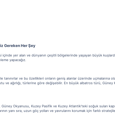
iz Gereken Her Şey
lesi içinde yer alan ve dünyanın çeşitli bölgelerinde yaşayan büyük kuşlar
eleme yapacağız.
 ile tanınırlar ve bu özellikleri onların geniş alanlar üzerinde uçmalarına ol
yutu ve ağırlığı, türlerine göre değişebilir. En büyük albatros türü, Gün
, Güney Okyanusu, Kuzey Pasifik ve Kuzey Atlantik'teki soğuk suları kapsa
rının yanı sıra, uzun göç yolları ve yavrularını korumak için farklı stratejil