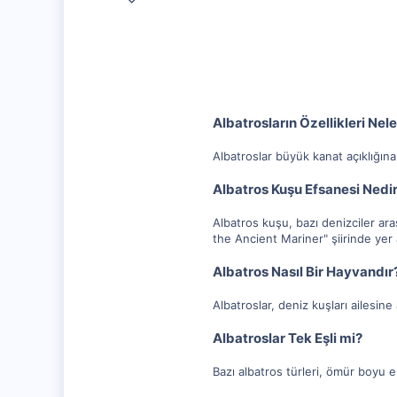
20,003
1,347
112
Albatrosların Özellikleri Nele
Albatroslar büyük kanat açıklığına 
Albatros Kuşu Efsanesi Nedi
Albatros kuşu, bazı denizciler ar
the Ancient Mariner" şiirinde yer a
Albatros Nasıl Bir Hayvandır
Albatroslar, deniz kuşları ailesine 
Albatroslar Tek Eşli mi?
Bazı albatros türleri, ömür boyu eş