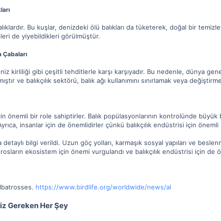
ları
ıklardır. Bu kuşlar, denizdeki ölü balıkları da tüketerek, doğal bir temizle
pleri de yiyebildikleri görülmüştür.
a Çabaları
 deniz kirliliği gibi çeşitli tehditlerle karşı karşıyadır. Bu nedenle, düny
amıştır ve balıkçılık sektörü, balık ağı kullanımını sınırlamak veya değiştir
çin önemli bir role sahiptirler. Balık popülasyonlarının kontrolünde büyük 
rıca, insanlar için de önemlidirler çünkü balıkçılık endüstrisi için önemli
etaylı bilgi verildi. Uzun göç yolları, karmaşık sosyal yapıları ve beslenme 
trosların ekosistem için önemi vurgulandı ve balıkçılık endüstrisi için de ö
 Albatrosses.
https://www.birdlife.org/worldwide/news/al
iz Gereken Her Şey