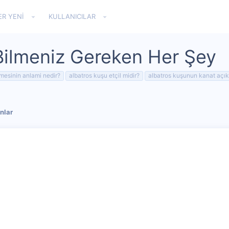
ER YENI
KULLANICILAR
Bilmeniz Gereken Her Şey
imesinin anlami nedir?
albatros kuşu etçil midir?
albatros kuşunun kanat açık
nlar