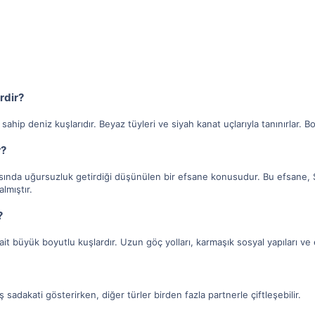
rdir?
sahip deniz kuşlarıdır. Beyaz tüyleri ve siyah kanat uçlarıyla tanınırlar. Bo
r?
asında uğursuzluk getirdiği düşünülen bir efsane konusudur. Bu efsane, 
lmıştır.
?
ait büyük boyutlu kuşlardır. Uzun göç yolları, karmaşık sosyal yapıları ve etki
 sadakati gösterirken, diğer türler birden fazla partnerle çiftleşebilir.