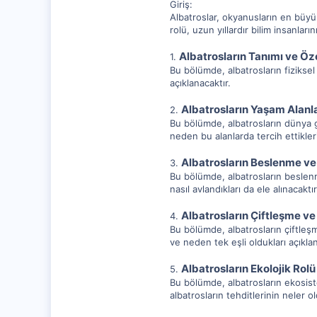
Giriş:
Albatroslar, okyanusların en büyük 
rolü, uzun yıllardır bilim insanla
Albatrosların Tanımı ve Öze
1.
Bu bölümde, albatrosların fiziksel 
açıklanacaktır.
Albatrosların Yaşam Alanla
2.
Bu bölümde, albatrosların dünya gen
neden bu alanlarda tercih ettikleri
Albatrosların Beslenme ve
3.
Bu bölümde, albatrosların beslenme 
nasıl avlandıkları da ele alınacaktır
Albatrosların Çiftleşme v
4.
Bu bölümde, albatrosların çiftleşm
ve neden tek eşli oldukları açıklan
Albatrosların Ekolojik Rolü
5.
Bu bölümde, albatrosların ekosiste
albatrosların tehditlerinin neler o