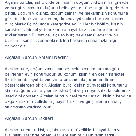
Alçalan burçlar, astrolojide bir insanın doğum yıldızının hangi evde
ve hangi zamanda olduğunu belirleyen en önemli göstergelerden
biridir. Doğum yıldızınız, doğum zamanı ve mekanınızın konumuna
göre belirlenir ve bu konum, dolunay, yükselen burç ve alçalan
burç olarak üç bölümde kategorize edilir. Her bir bölüm, kişinin
karakteri, zihinsel yetenekleri ve hayat tarzı üzerinde önemli
etkiler yaratır. Bu yazıda, alçalan burç neyi temsil eder ve bu
burcun insanlar üzerindeki etkileri hakkında daha fazla bilgi
edineceğiz.
Alçalan Burcun Anlamı Nedir?
Alçalan burç, doğum zamanının ve mekanının konumuna göre
belirlenen evin konumudur. Bu konum, kişinin en derin karakter
özelliklerini, hayat tarzını ve tutumlarını oluşturan en önemli
göstergelerden biridir. Alçalan burç, kişinin dünyadaki konumunu,
kim olduğunu ve ne yapmak istediğini veya neye katkıda bulunmak
istediğini gösterir. Alçalan burcun neyi temsil ettiği, kişinin kendine
özgü karakter özelliklerini, hayat tarzını ve girişimlerini daha iyi
anlamasına yardımcı olur.
Alçalan Burcun Etkileri
Alçalan burcun etkisi, kişinin karakter özellikleri, hayat tarzı ve
tutumları üzerinde önemli etkilere sahiptir. Dünyanın farklı