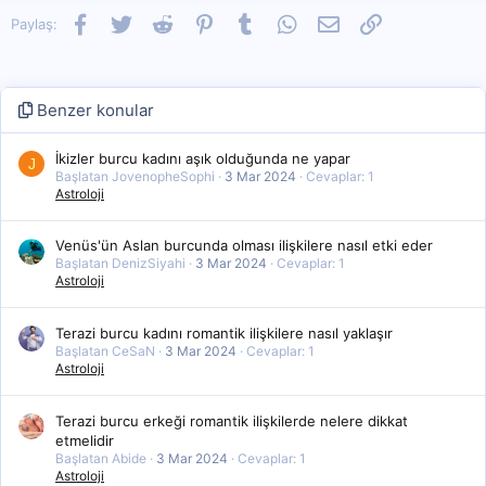
Facebook
Twitter
Reddit
Pinterest
Tumblr
WhatsApp
E-posta
Link
Paylaş:
Benzer konular
İkizler burcu kadını aşık olduğunda ne yapar
J
Başlatan JovenopheSophi
3 Mar 2024
Cevaplar: 1
Astroloji
Venüs'ün Aslan burcunda olması ilişkilere nasıl etki eder
Başlatan DenizSiyahi
3 Mar 2024
Cevaplar: 1
Astroloji
Terazi burcu kadını romantik ilişkilere nasıl yaklaşır
Başlatan CeSaN
3 Mar 2024
Cevaplar: 1
Astroloji
Terazi burcu erkeği romantik ilişkilerde nelere dikkat
etmelidir
Başlatan Abide
3 Mar 2024
Cevaplar: 1
Astroloji