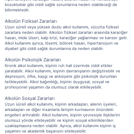
bozukluklar gibi ciddi sağlık sorunlarına neden olabileceği de
bilinmektedir.
Alkolün Fiziksel Zararları
Uzun süreli veya yüksek dozlu alkol kullanımı, vücutta fiziksel
zararlara neden olabilir. Alkolün fiziksel zararları arasında karaciğer
hasarı, mide ülseri, kalp krizi, karaciğer yağlanması ve kanser gelir.
Alkol kullanımı ayrıca, lösemi, böbrek hasarı, hipertansiyon ve
diyabet gibi ciddi sağlık durumlarına da neden olabilir.
Alkolün Psikolojik Zararları
Kronik alkol kullanımı, kişinin ruh hali üzerinde ciddi etkiler
yaratabilir. Alkol kullanımı, kişinin davranışlarını değiştirebilir ve
depresyon, öfke, kaygı ve anksiyete gibi psikolojik durumları
tetikleyebilir. Alkol bağımlılığı, kişinin duygusal, sosyal ve
profesyonel yaşamını da olumsuz olarak etkileyebilir.
Alkolün Sosyal Zararları
Uzun süreli alkol kullanımı, kişinin arkadaşları, ailenin üyeleri,
arkadaşları ve diğer insanlarla iletişim kurmasının önündeki
engelleri arttırabilir. Alkol kullanımı, kişinin çevresiyle ilişkilerini
olumsuz yönde etkileyebilir ve kişinin sosyal etkinliklerden
uzaklaşmasına neden olabilir. Ayrıca, alkol kullanımı kişinin iş
yaşamını ve akademik başarısını etkileyebilir.