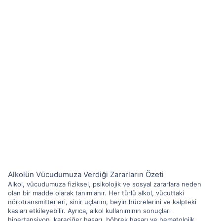
Alkolün Vücudumuza Verdiği Zararların Özeti
Alkol, vücudumuza fiziksel, psikolojik ve sosyal zararlara neden
olan bir madde olarak tanımlanır. Her türlü alkol, vücuttaki
nörotransmitterleri, sinir uçlarını, beyin hücrelerini ve kalpteki
kasları etkileyebilir. Ayrıca, alkol kullanımının sonuçları
hipertansiyon, karaciğer hasarı, böbrek hasarı ve hematolojik