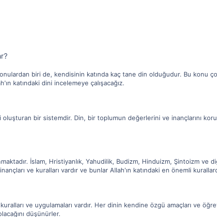
ar?
n konulardan biri de, kendisinin katında kaç tane din olduğudur. Bu konu
'ın katındaki dini incelemeye çalışacağız.
i oluşturan bir sistemdir. Din, bir toplumun değerlerini ve inançlarını kor
nmaktadır. İslam, Hristiyanlık, Yahudilik, Budizm, Hinduizm, Şintoizm ve d
nançları ve kuralları vardır ve bunlar Allah'ın katındaki en önemli kurallard
kuralları ve uygulamaları vardır. Her dinin kendine özgü amaçları ve öğreti
olacağını düşünürler.