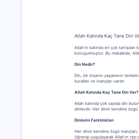
1,315
112
Allah Katında Kaç Tane Din V
Allah'ın katında en çok tartışıla
konuşulmuştur. Bu makalede, Allah
Din Nedir?
Din, bir insanın yaşamının temelin
kuralları ve inançları vardır.
Allah Katında Kaç Tane Din Var?
Allah katında çok sayıda din bulu
dinlerdir. Her dinin kendine özgü i
Dinlerin Farklılıkları
Her dinin kendine özgü inançları, 
öğrenip uygulayarak Allah'ın razı 