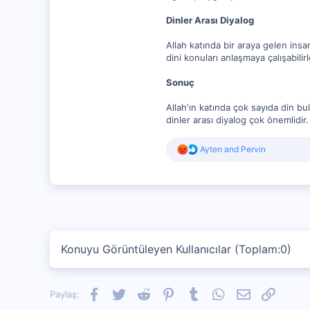
Dinler Arası Diyalog
Allah katında bir araya gelen insan
dini konuları anlaşmaya çalışabilirl
Sonuç
Allah'ın katında çok sayıda din bul
dinler arası diyalog çok önemlidir
R
Ayten
and
Pervin
e
a
c
t
i
o
n
s
Konuyu Görüntüleyen Kullanıcılar (Toplam:0)
:
Facebook
Twitter
Reddit
Pinterest
Tumblr
WhatsApp
E-posta
Link
Paylaş: