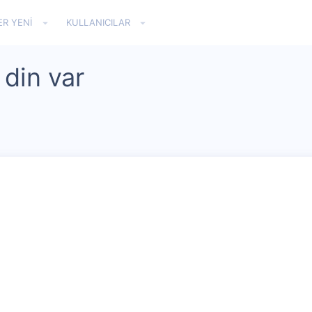
ER YENI
KULLANICILAR
 din var