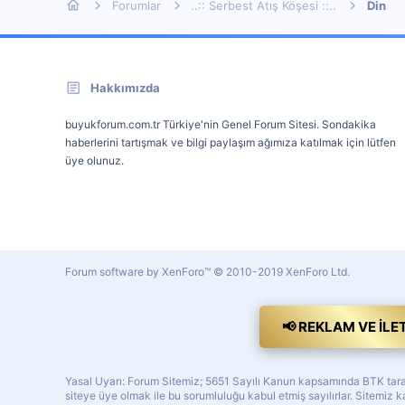
Forumlar
..:: Serbest Atış Köşesi ::..
Din
Hakkımızda
buyukforum.com.tr Türkiye'nin Genel Forum Sitesi. Sondakika
haberlerini tartışmak ve bilgi paylaşım ağımıza katılmak için lütfen
üye olunuz.
Forum software by XenForo™
© 2010-2019 XenForo Ltd.
📢 REKLAM VE İLE
Yasal Uyarı: Forum Sitemiz; 5651 Sayılı Kanun kapsamında BTK tarafı
siteye üye olmak ile bu sorumluluğu kabul etmiş sayılırlar. Sitemi