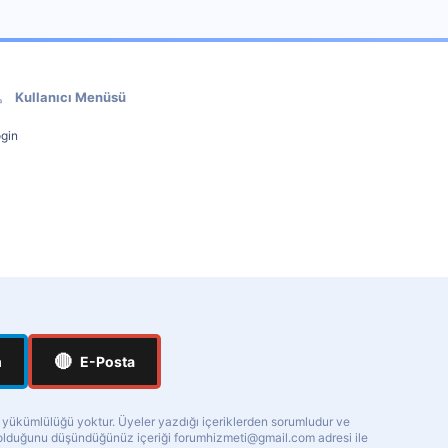
Kullanıcı Menüsü
gin
🔴
m
E-Posta
a yükümlülüğü yoktur. Üyeler yazdığı içeriklerden sorumludur ve
ı olduğunu düşündüğünüz içeriği
forumhizmeti@gmail.com
adresi ile