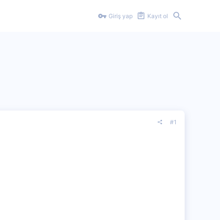
Giriş yap
Kayıt ol
#1