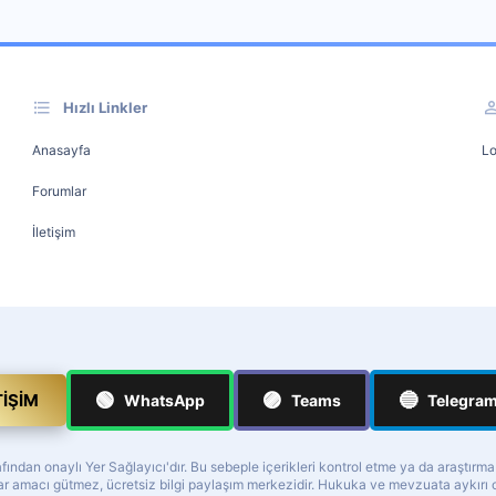
Hızlı Linkler
Anasayfa
Lo
Forumlar
İletişim
🟢
🟣
🔵
TIŞIM
WhatsApp
Teams
Telegra
ndan onaylı Yer Sağlayıcı'dır. Bu sebeple içerikleri kontrol etme ya da araştırm
z kar amacı gütmez, ücretsiz bilgi paylaşım merkezidir. Hukuka ve mevzuata aykır