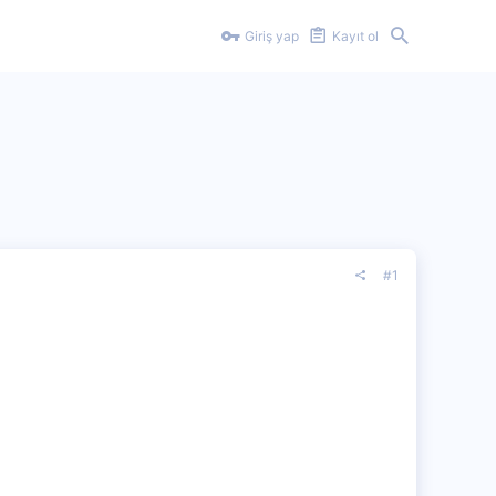
Giriş yap
Kayıt ol
#1