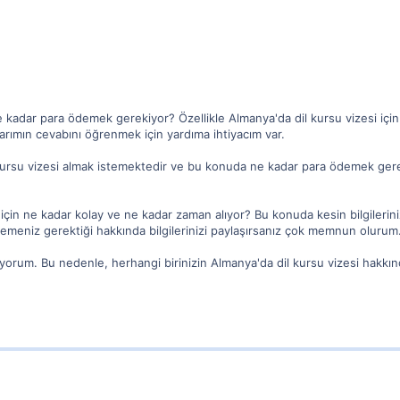
ne kadar para ödemek gerekiyor? Özellikle Almanya'da dil kursu vizesi i
rımın cevabını öğrenmek için yardıma ihtiyacım var.
kursu vizesi almak istemektedir ve bu konuda ne kadar para ödemek gere
için ne kadar kolay ve ne kadar zaman alıyor? Bu konuda kesin bilgileriniz
demeniz gerektiği hakkında bilgilerinizi paylaşırsanız çok memnun olurum
rum. Bu nedenle, herhangi birinizin Almanya'da dil kursu vizesi hakkında 