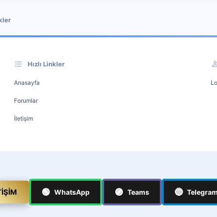
kler
Hızlı Linkler
Anasayfa
Lo
Forumlar
İletişim
🟢
🟣
🔵
TIŞIM
WhatsApp
Teams
Telegra