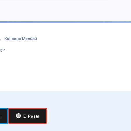
Kullanıcı Menüsü
gin
🔴
m
E-Posta