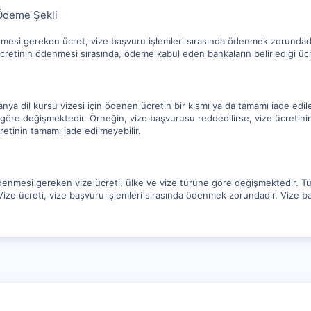
Ödeme Şekli
nmesi gereken ücret, vize başvuru işlemleri sırasında ödenmek zorundadır.
cretinin ödenmesi sırasında, ödeme kabul eden bankaların belirlediği ücre
ya dil kursu vizesi için ödenen ücretin bir kısmı ya da tamamı iade edile
göre değişmektedir. Örneğin, vize başvurusu reddedilirse, vize ücretinin
retinin tamamı iade edilmeyebilir.
ödenmesi gereken vize ücreti, ülke ve vize türüne göre değişmektedir. Tür
 Vize ücreti, vize başvuru işlemleri sırasında ödenmek zorundadır. Vize b