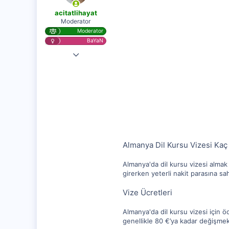
acitatlihayat
Moderator
Moderator
BaYaN
28 Kas 2020
25,584
1,256
112
Almanya Dil Kursu Vizesi Kaç
Almanya'da dil kursu vizesi almak
girerken yeterli nakit parasına s
Vize Ücretleri
Almanya'da dil kursu vizesi için 
genellikle 80 €’ya kadar değişmekt