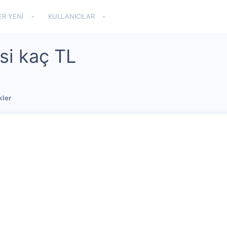
ER YENI
KULLANICILAR
si kaç TL
kler