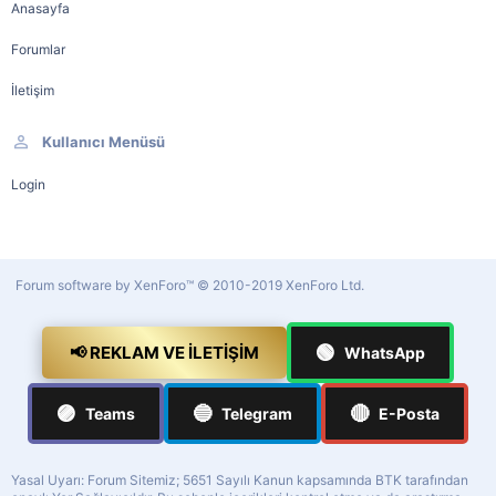
Anasayfa
Forumlar
İletişim
Kullanıcı Menüsü
Login
Forum software by XenForo™
© 2010-2019 XenForo Ltd.
🟢
📢 REKLAM VE İLETIŞIM
WhatsApp
🟣
🔵
🔴
Teams
Telegram
E-Posta
Yasal Uyarı: Forum Sitemiz; 5651 Sayılı Kanun kapsamında BTK tarafından