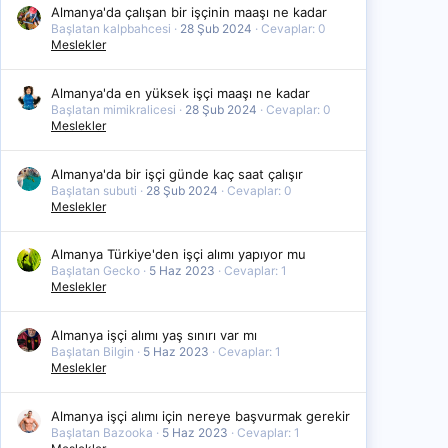
Almanya'da çalışan bir işçinin maaşı ne kadar
Başlatan kalpbahcesi
28 Şub 2024
Cevaplar: 0
Meslekler
Almanya'da en yüksek işçi maaşı ne kadar
Başlatan mimikralicesi
28 Şub 2024
Cevaplar: 0
Meslekler
Almanya'da bir işçi günde kaç saat çalışır
Başlatan subuti
28 Şub 2024
Cevaplar: 0
Meslekler
Almanya Türkiye'den işçi alımı yapıyor mu
Başlatan Gecko
5 Haz 2023
Cevaplar: 1
Meslekler
Almanya işçi alımı yaş sınırı var mı
Başlatan Bilgin
5 Haz 2023
Cevaplar: 1
Meslekler
Almanya işçi alımı için nereye başvurmak gerekir
Başlatan Bazooka
5 Haz 2023
Cevaplar: 1