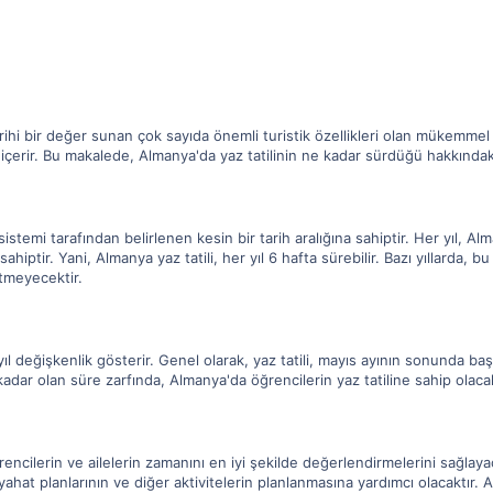
ihi bir değer sunan çok sayıda önemli turistik özellikleri olan mükemmel b
 içerir. Bu makalede, Almanya'da yaz tatilinin ne kadar sürdüğü hakkındaki 
sistemi tarafından belirlenen kesin bir tarih aralığına sahiptir. Her yıl, Al
iptir. Yani, Almanya yaz tatili, her yıl 6 hafta sürebilir. Bazı yıllarda, 
tmeyecektir.
r yıl değişkenlik gösterir. Genel olarak, yaz tatili, mayıs ayının sonunda b
dar olan süre zarfında, Almanya'da öğrencilerin yaz tatiline sahip olac
rencilerin ve ailelerin zamanını en iyi şekilde değerlendirmelerini sağlay
ahat planlarının ve diğer aktivitelerin planlanmasına yardımcı olacaktır. A