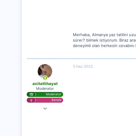
62
Merhaba, Almanya yaz tatilini uz
sürer? bilmek istiyorum. Biraz ara
deneyimli olan herkesin cevabını b
5 Haz 2023
acitatlihayat
Moderator
Moderator
BaYaN
28 Kas 2020
25,584
1,256
112