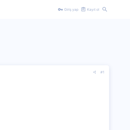
Giriş yap
Kayıt ol
#1