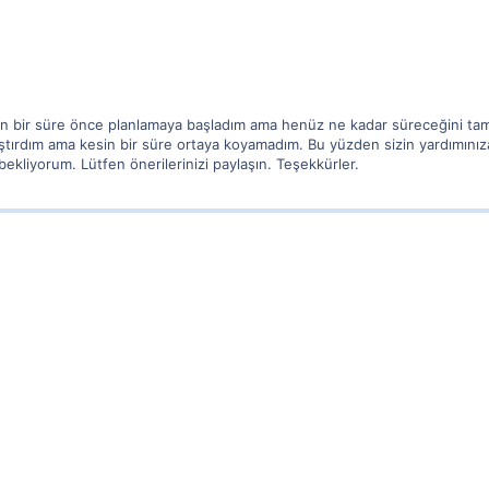
un bir süre önce planlamaya başladım ama henüz ne kadar süreceğini tam
ştırdım ama kesin bir süre ortaya koyamadım. Bu yüzden sizin yardımınıza 
ekliyorum. Lütfen önerilerinizi paylaşın. Teşekkürler.