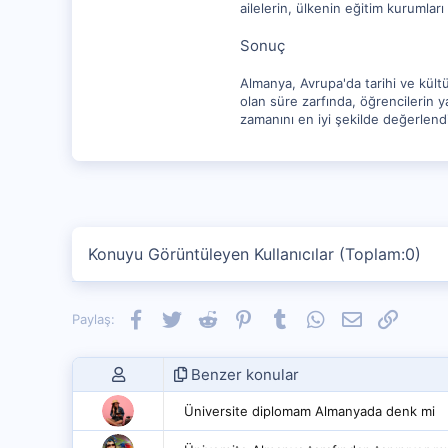
ailelerin, ülkenin eğitim kurumları
Sonuç
Almanya, Avrupa'da tarihi ve kültü
olan süre zarfında, öğrencilerin y
zamanını en iyi şekilde değerlendi
Konuyu Görüntüleyen Kullanıcılar (Toplam:0)
Facebook
Twitter
Reddit
Pinterest
Tumblr
WhatsApp
E-posta
Link
Paylaş:
Benzer konular
Üniversite diplomam Almanyada denk mi