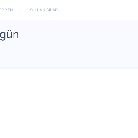
ER YENI
KULLANICILAR
 gün