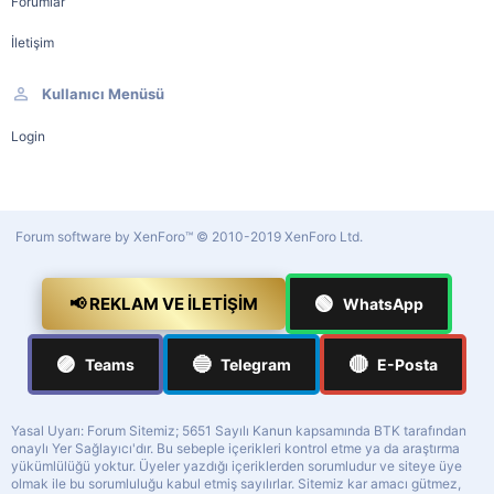
Forumlar
İletişim
Kullanıcı Menüsü
Login
Forum software by XenForo™
© 2010-2019 XenForo Ltd.
🟢
📢 REKLAM VE İLETIŞIM
WhatsApp
🟣
🔵
🔴
Teams
Telegram
E-Posta
Yasal Uyarı: Forum Sitemiz; 5651 Sayılı Kanun kapsamında BTK tarafından
onaylı Yer Sağlayıcı'dır. Bu sebeple içerikleri kontrol etme ya da araştırma
yükümlülüğü yoktur. Üyeler yazdığı içeriklerden sorumludur ve siteye üye
olmak ile bu sorumluluğu kabul etmiş sayılırlar. Sitemiz kar amacı gütmez,