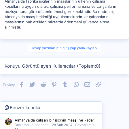
Almanya'da fabrika işçilerinin maaşlarının ülkenin çalışma
koşullarına uygun olarak, çalışma performansına ve çalışanların
pozisyonuna göre düzenlenmesi gerekmektedir. Bu nedenle,
Almanya'da maaş hekimliği uygulanmaktadır ve çalışanların
maaşlarının hak ettikleri miktarda ödenmesi güvence altına
alınmıştır.
Cevap yazmak için giriş yap yada kayıt ol.
Konuyu Görüntüleyen Kullanıcılar (Toplam:0)
Facebook
Twitter
Reddit
Pinterest
Tumblr
WhatsApp
E-posta
Link
Paylaş:
Benzer konular
Almanya'da çalışan bir işçinin maaşı ne kadar
Başlatan kalpbahcesi
28 Şub 2024
Cevaplar: 0