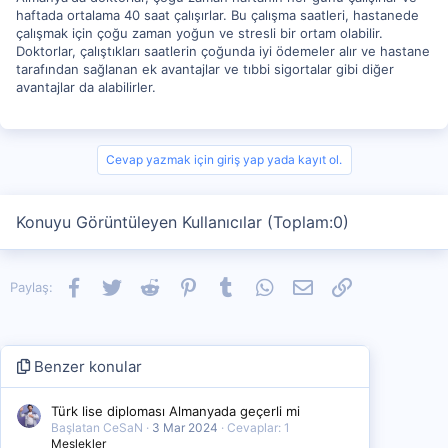
haftada ortalama 40 saat çalışırlar. Bu çalışma saatleri, hastanede
çalışmak için çoğu zaman yoğun ve stresli bir ortam olabilir.
Doktorlar, çalıştıkları saatlerin çoğunda iyi ödemeler alır ve hastane
tarafından sağlanan ek avantajlar ve tıbbi sigortalar gibi diğer
avantajlar da alabilirler.
Cevap yazmak için giriş yap yada kayıt ol.
Konuyu Görüntüleyen Kullanıcılar (Toplam:0)
Facebook
Twitter
Reddit
Pinterest
Tumblr
WhatsApp
E-posta
Link
Paylaş:
Benzer konular
Türk lise diploması Almanyada geçerli mi
Başlatan CeSaN
3 Mar 2024
Cevaplar: 1
Meslekler