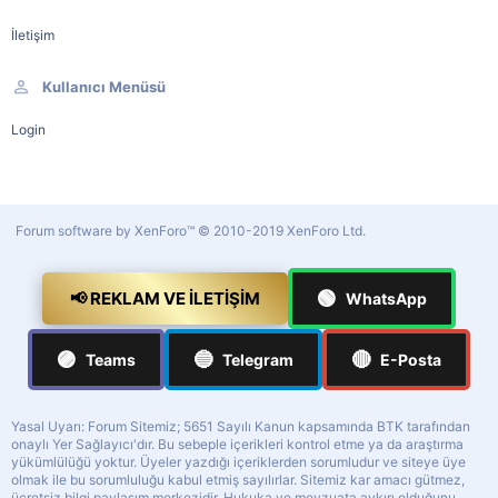
İletişim
Kullanıcı Menüsü
Login
Forum software by XenForo™
© 2010-2019 XenForo Ltd.
🟢
📢 REKLAM VE İLETIŞIM
WhatsApp
🟣
🔵
🔴
Teams
Telegram
E-Posta
Yasal Uyarı: Forum Sitemiz; 5651 Sayılı Kanun kapsamında BTK tarafından
onaylı Yer Sağlayıcı'dır. Bu sebeple içerikleri kontrol etme ya da araştırma
yükümlülüğü yoktur. Üyeler yazdığı içeriklerden sorumludur ve siteye üye
olmak ile bu sorumluluğu kabul etmiş sayılırlar. Sitemiz kar amacı gütmez,
ücretsiz bilgi paylaşım merkezidir. Hukuka ve mevzuata aykırı olduğunu