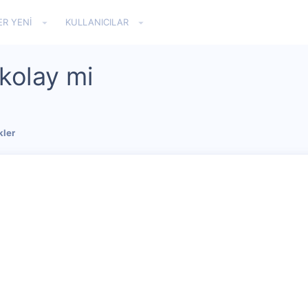
ER YENI
KULLANICILAR
kolay mi
kler