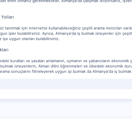
n emin olmanız gerekmektedir. Almanya'da çalışmak istiyorsanız, işver
Yolları
zi tanıtmak için internette kullanabileceğiniz çeşitli arama motorları vardı
gun işler bulabilirsiniz. Ayrıca, Almanya'da iş bulmak isteyenler için çeşit
z işe uygun olanları bulabilirsiniz.
kları
edeki kuralları ve yasaları anlamanın, uymanın ve yabancıların ekonomik
bulmak isteyenlerin, Alman dilini öğrenmeleri ve ülkedeki ekonomik durum 
arama sonuçlarını filtreleyerek uygun işi bulmak da Almanya'da iş bulmak 