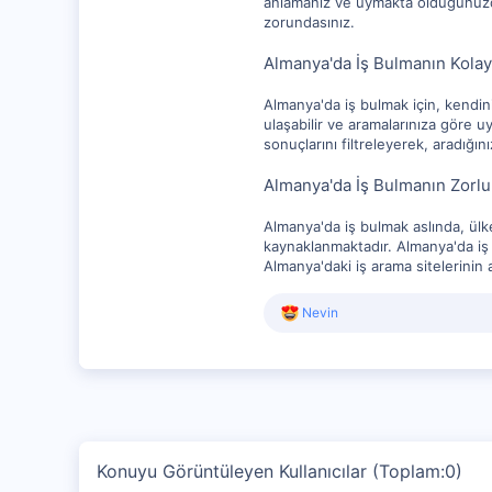
anlamanız ve uymakta olduğunuzda
zorundasınız.
Almanya'da İş Bulmanın Kolay 
Almanya'da iş bulmak için, kendini
ulaşabilir ve aramalarınıza göre uy
sonuçlarını filtreleyerek, aradığını
Almanya'da İş Bulmanın Zorlu
Almanya'da iş bulmak aslında, ülk
kaynaklanmaktadır. Almanya'da iş 
Almanya'daki iş arama sitelerinin 
R
Nevin
e
a
c
t
i
o
n
s
Konuyu Görüntüleyen Kullanıcılar (Toplam:0)
: