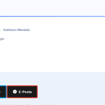
Kullanıcı Menüsü
gin
🔴
m
E-Posta