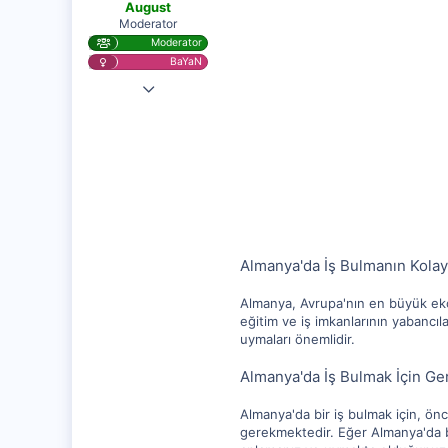
August
Moderator
Moderator
BaYaN
7 Kas 2020
25,730
1,315
112
Almanya'da İş Bulmanın Kolaylı
Almanya, Avrupa'nın en büyük ekon
eğitim ve iş imkanlarının yabancıla
uymaları önemlidir.
Almanya'da İş Bulmak İçin Ger
Almanya'da bir iş bulmak için, ön
gerekmektedir. Eğer Almanya'da bir