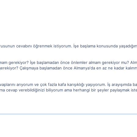
orusunun cevabını öğrenmek istiyorum. İşe başlama konusunda yaşadığım
pmam gerekiyor? İşe başlamadan önce önlemler almam gerekiyor mu? Al
r gerekiyor? Çalışmaya başlamadan önce Almanya'da en az ne kadar kalınma
aplarını arıyorum ve çok fazla kafa karışıklığı yaşıyorum. İş arayışımda ba
uma cevap verebildiğinizi biliyorum ama herhangi bir şeyler paylaşmak iste