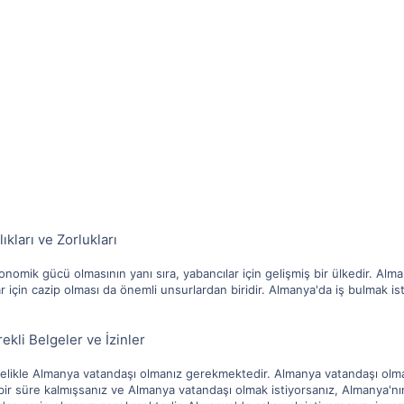
kları ve Zorlukları
omik gücü olmasının yanı sıra, yabancılar için gelişmiş bir ülkedir. Alma
r için cazip olması da önemli unsurlardan biridir. Almanya'da iş bulmak ist
ekli Belgeler ve İzinler
celikle Almanya vatandaşı olmanız gerekmektedir. Almanya vatandaşı olmak
 süre kalmışsanız ve Almanya vatandaşı olmak istiyorsanız, Almanya'nın be