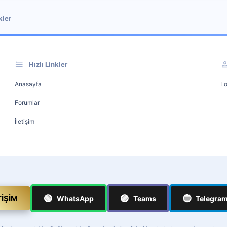
kler
Hızlı Linkler
Anasayfa
Lo
Forumlar
İletişim
🟢
🟣
🔵
TIŞIM
WhatsApp
Teams
Telegra