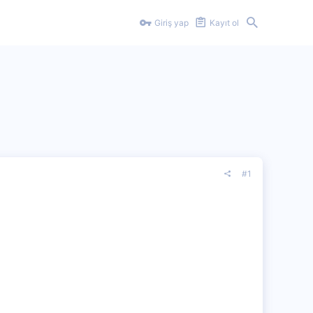
Giriş yap
Kayıt ol
#1