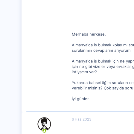
62
Merhaba herkese,
Almanya'da is bulmak kolay mı s
sorularımın cevaplarını arıyorum.
Almanya'da iş bulmak için ne ya
için ne gibi vizeler veya evrakla
ihtiyacım var?
Yukarıda bahsettiğim soruların cev
verebilir misiniz? Çok sayıda sor
İyi günler.
6 Haz 2023