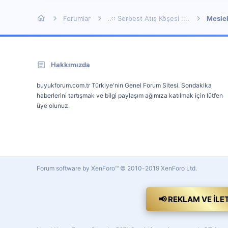
Forumlar
..:: Serbest Atış Köşesi ::..
Mesle
Hakkımızda
buyukforum.com.tr Türkiye'nin Genel Forum Sitesi. Sondakika
haberlerini tartışmak ve bilgi paylaşım ağımıza katılmak için lütfen
üye olunuz.
Forum software by XenForo™
© 2010-2019 XenForo Ltd.
📢 REKLAM VE İLE