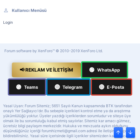
Kullanıcı Menüsü
Login
Forum software by XenForo™
© 2010-2019 XenForo Ltd.
🟢
📢 REKLAM VE İLETIŞIM
WhatsApp
🟣
🔵
🔴
Teams
Telegram
E-Posta
Yasal Uyarı: Forum Sitemiz; 5651 Sayılı Kanun kapsamında BTK tarafından
onaylı Yer Sağlayıcı'dır. Bu sebeple içerikleri kontrol etme ya da araştırma
yükümlülüğü yoktur. Üyeler yazdığı içeriklerden sorumludur ve siteye üye
olmak ile bu sorumluluğu kabul etmiş sayılırlar. Sitemiz kar amacı gütmez,
ücretsiz bilgi paylaşım merkezidir. Hukuka ve mevzuata aykırı olduğunu
düşündüğünüz içeriği
forumhizmeti@gmail.com
adresi ile iletişime geçerek
Üst
Alt
bildirebilirsiniz. Yasal süre içerisinde ilgili içerikler sitemizden kaldırılacaktır.