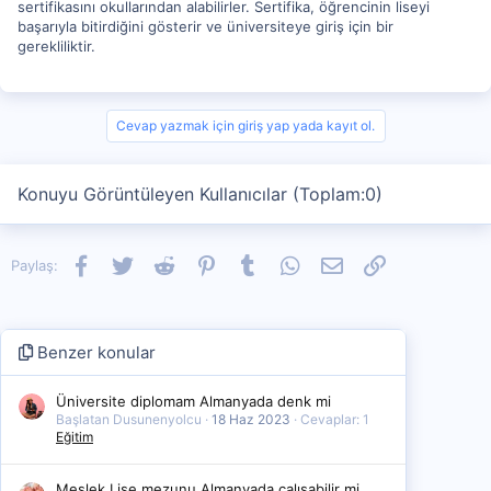
sertifikasını okullarından alabilirler. Sertifika, öğrencinin liseyi
başarıyla bitirdiğini gösterir ve üniversiteye giriş için bir
gerekliliktir.
Cevap yazmak için giriş yap yada kayıt ol.
Konuyu Görüntüleyen Kullanıcılar (Toplam:0)
Facebook
Twitter
Reddit
Pinterest
Tumblr
WhatsApp
E-posta
Link
Paylaş:
Benzer konular
Üniversite diplomam Almanyada denk mi
Başlatan Dusunenyolcu
18 Haz 2023
Cevaplar: 1
Eğitim
Meslek Lise mezunu Almanyada çalışabilir mi