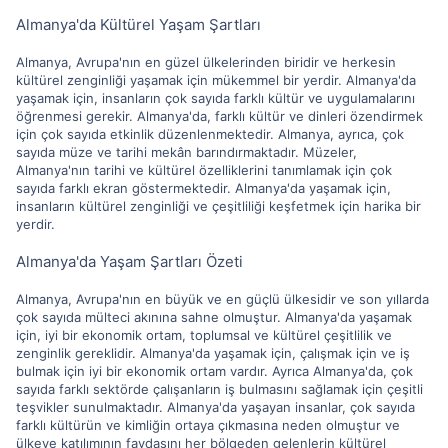
Almanya'da Kültürel Yaşam Şartları
Almanya, Avrupa'nın en güzel ülkelerinden biridir ve herkesin
kültürel zenginliği yaşamak için mükemmel bir yerdir. Almanya'da
yaşamak için, insanların çok sayıda farklı kültür ve uygulamalarını
öğrenmesi gerekir. Almanya'da, farklı kültür ve dinleri özendirmek
için çok sayıda etkinlik düzenlenmektedir. Almanya, ayrıca, çok
sayıda müze ve tarihi mekân barındırmaktadır. Müzeler,
Almanya'nın tarihi ve kültürel özelliklerini tanımlamak için çok
sayıda farklı ekran göstermektedir. Almanya'da yaşamak için,
insanların kültürel zenginliği ve çeşitliliği keşfetmek için harika bir
yerdir.
Almanya'da Yaşam Şartları Özeti
Almanya, Avrupa'nın en büyük ve en güçlü ülkesidir ve son yıllarda
çok sayıda mülteci akınına sahne olmuştur. Almanya'da yaşamak
için, iyi bir ekonomik ortam, toplumsal ve kültürel çeşitlilik ve
zenginlik gereklidir. Almanya'da yaşamak için, çalışmak için ve iş
bulmak için iyi bir ekonomik ortam vardır. Ayrıca Almanya'da, çok
sayıda farklı sektörde çalışanların iş bulmasını sağlamak için çeşitli
teşvikler sunulmaktadır. Almanya'da yaşayan insanlar, çok sayıda
farklı kültürün ve kimliğin ortaya çıkmasına neden olmuştur ve
ülkeye katılımının faydasını her bölgeden gelenlerin kültürel