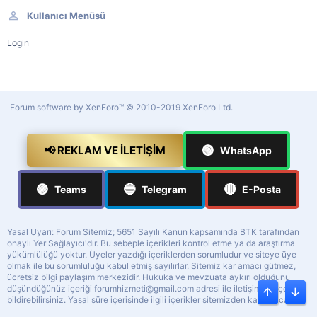
Kullanıcı Menüsü
Login
Forum software by XenForo™
© 2010-2019 XenForo Ltd.
🟢
📢 REKLAM VE İLETIŞIM
WhatsApp
🟣
🔵
🔴
Teams
Telegram
E-Posta
Yasal Uyarı: Forum Sitemiz; 5651 Sayılı Kanun kapsamında BTK tarafından
onaylı Yer Sağlayıcı'dır. Bu sebeple içerikleri kontrol etme ya da araştırma
yükümlülüğü yoktur. Üyeler yazdığı içeriklerden sorumludur ve siteye üye
olmak ile bu sorumluluğu kabul etmiş sayılırlar. Sitemiz kar amacı gütmez,
ücretsiz bilgi paylaşım merkezidir. Hukuka ve mevzuata aykırı olduğunu
düşündüğünüz içeriği
forumhizmeti@gmail.com
adresi ile iletişime geçerek
Üst
Alt
bildirebilirsiniz. Yasal süre içerisinde ilgili içerikler sitemizden kaldırılacaktır.