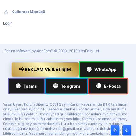
Kullanıcı Menüsü
Login
Forum software by XenForo™
© 2010-2019 XenForo Ltd.
🟢
📢 REKLAM VE İLETIŞIM
WhatsApp
🟣
🔵
🔴
Teams
Telegram
E-Posta
Yasal Uyarı: Forum Sitemiz; 5651 Sayılı Kanun kapsamında BTK tarafından
onaylı Yer Sağlayıcı'dır. Bu sebeple içerikleri kontrol etme ya da araştırma
yükümlülüğü yoktur. Üyeler yazdığı içeriklerden sorumludur ve siteye üye
olmak ile bu sorumluluğu kabul etmiş sayılırlar. Sitemiz kar amacı gütmez,
ücretsiz bilgi paylaşım merkezidir. Hukuka ve mevzuata aykırı olduğunu
düşündüğünüz içeriği
forumhizmeti@gmail.com
adresi ile iletişime geçerek
Üst
Alt
bildirebilirsiniz. Yasal süre içerisinde ilgili içerikler sitemizden kaldırılacaktır.